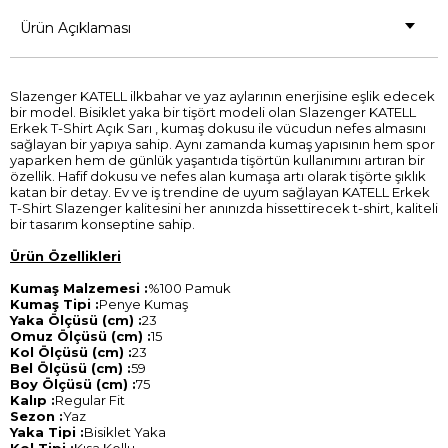
Ürün Açıklaması
Slazenger KATELL ilkbahar ve yaz aylarının enerjisine eşlik edecek
bir model. Bisiklet yaka bir tişört modeli olan Slazenger KATELL
Erkek T-Shirt Açık Sarı , kumaş dokusu ile vücudun nefes almasını
sağlayan bir yapıya sahip. Aynı zamanda kumaş yapısının hem spor
yaparken hem de günlük yaşantıda tişörtün kullanımını artıran bir
özellik. Hafif dokusu ve nefes alan kumaşa artı olarak tişörte şıklık
katan bir detay. Ev ve iş trendine de uyum sağlayan KATELL Erkek
T-Shirt Slazenger kalitesini her anınızda hissettirecek t-shirt, kaliteli
bir tasarım konseptine sahip.
Ürün Özellikleri
Kumaş Malzemesi :
%100 Pamuk
Kumaş Tipi :
Penye Kumaş
Yaka Ölçüsü (cm) :
23
Omuz Ölçüsü (cm) :
15
Kol Ölçüsü (cm) :
23
Bel Ölçüsü (cm) :
59
Boy Ölçüsü (cm) :
75
Kalıp :
Regular Fit
Sezon :
Yaz
Yaka Tipi :
Bisiklet Yaka