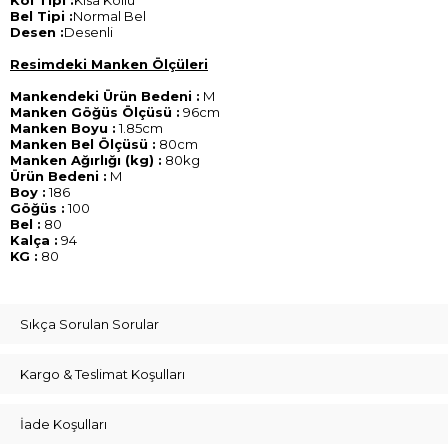
Kol Tipi :
Kısa Kollu
Bel Tipi :
Normal Bel
Desen :
Desenli
Resimdeki Manken Ölçüleri
Mankendeki Ürün Bedeni :
M
Manken Göğüs Ölçüsü :
96cm
Manken Boyu :
1.85cm
Manken Bel Ölçüsü :
80cm
Manken Ağırlığı (kg) :
80kg
Ürün Bedeni :
M
Boy :
186
Göğüs :
100
Bel :
80
Kalça :
94
KG :
80
Sıkça Sorulan Sorular
Kargo & Teslimat Koşulları
İade Koşulları