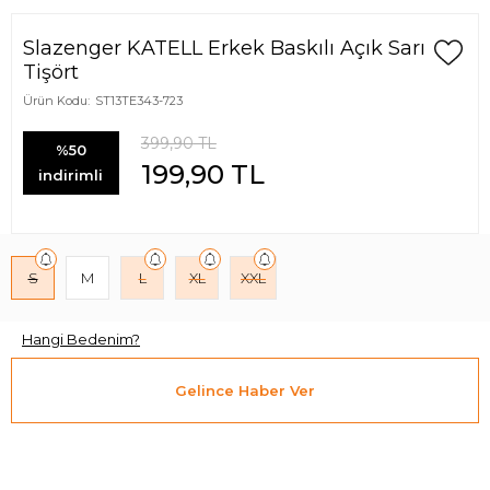
Slazenger KATELL Erkek Baskılı Açık Sarı
Tişört
Ürün Kodu:
ST13TE343-723
399,90
TL
%50
199,90
TL
indirimli
S
M
L
XL
XXL
Hangi Bedenim?
Gelince Haber Ver