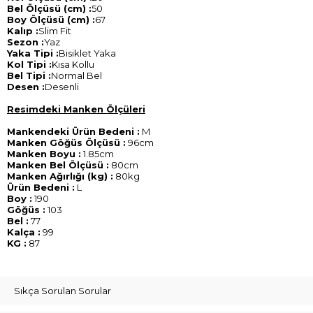
Bel Ölçüsü (cm) :
50
Boy Ölçüsü (cm) :
67
Kalıp :
Slim Fit
Sezon :
Yaz
Yaka Tipi :
Bisiklet Yaka
Kol Tipi :
Kısa Kollu
Bel Tipi :
Normal Bel
Desen :
Desenli
Resimdeki Manken Ölçüleri
Mankendeki Ürün Bedeni :
M
Manken Göğüs Ölçüsü :
96cm
Manken Boyu :
1.85cm
Manken Bel Ölçüsü :
80cm
Manken Ağırlığı (kg) :
80kg
Ürün Bedeni :
L
Boy :
190
Göğüs :
103
Bel :
77
Kalça :
99
KG :
87
Sıkça Sorulan Sorular