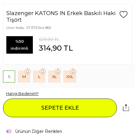
Slazenger KATONS IN Erkek Baskılı Haki
Tişört
Ürün Kodu:
ST13TE344-800
629,90
TL
%50
314,90
TL
indirimli
S
M
L
XL
XXL
Hangi Bedenim?
SEPETE EKLE
Ürünün Diğer Renkleri