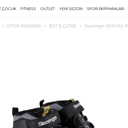
Z ÇOCUK
FITNESS
OUTLET
YENİ SEZON
SPOR EKİPMANLARI
>
SPOR AYAKKABI
>
BOT & ÇİZME
>
Slazenger KEPHAS IN E