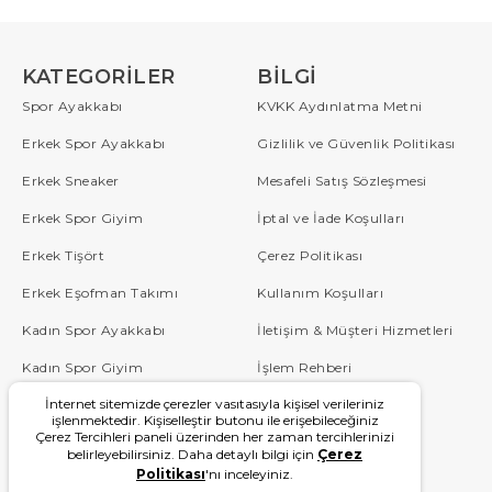
KATEGORILER
BILGI
Spor Ayakkabı
KVKK Aydınlatma Metni
Erkek Spor Ayakkabı
Gizlilik ve Güvenlik Politikası
Erkek Sneaker
Mesafeli Satış Sözleşmesi
Erkek Spor Giyim
İptal ve İade Koşulları
Erkek Tişört
Çerez Politikası
Erkek Eşofman Takımı
Kullanım Koşulları
Kadın Spor Ayakkabı
İletişim & Müşteri Hizmetleri
Kadın Spor Giyim
İşlem Rehberi
İnternet sitemizde çerezler vasıtasıyla kişisel verileriniz
Çocuk
Sipariş Takip
işlenmektedir. Kişiselleştir butonu ile erişebileceğiniz
Çerez Tercihleri paneli üzerinden her zaman tercihlerinizi
Blog
Sıkça Sorulan Sorular
belirleyebilirsiniz. Daha detaylı bilgi için
Çerez
Politikası
'nı inceleyiniz.
W Serisi
Kampanyalar