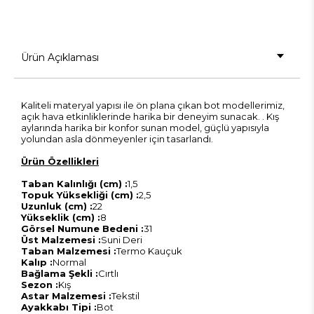
Ürün Açıklaması
Kaliteli materyal yapısı ile ön plana çıkan bot modellerimiz,
açık hava etkinliklerinde harika bir deneyim sunacak. . Kış
aylarında harika bir konfor sunan model, güçlü yapısıyla
yolundan asla dönmeyenler için tasarlandı.
Ürün Özellikleri
Taban Kalınlığı (cm) :
1,5
Topuk Yüksekliği (cm) :
2,5
Uzunluk (cm) :
22
Yükseklik (cm) :
8
Görsel Numune Bedeni :
31
Üst Malzemesi :
Suni Deri
Taban Malzemesi :
Termo Kauçuk
Kalıp :
Normal
Bağlama Şekli :
Cırtlı
Sezon :
Kış
Astar Malzemesi :
Tekstil
Ayakkabı Tipi :
Bot