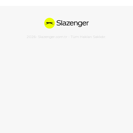
2026
- Slazenger.com.tr - Tüm Hakları Saklıdır.