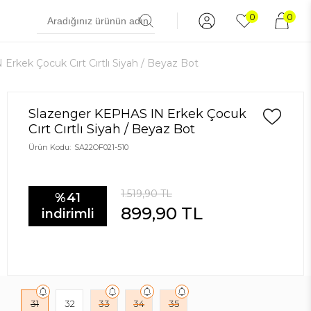
0
0
rkek Çocuk Cırt Cırtlı Siyah / Beyaz Bot
Slazenger KEPHAS IN Erkek Çocuk
Cırt Cırtlı Siyah / Beyaz Bot
Ürün Kodu:
SA22OF021-510
1.519,90
TL
%41
899,90
TL
indirimli
31
32
33
34
35