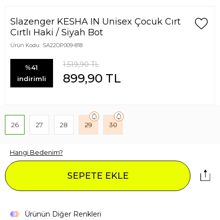
Slazenger KESHA IN Unisex Çocuk Cırt
Cırtlı Haki / Siyah Bot
Ürün Kodu:
SA22OP009-818
1.519,90
TL
%41
899,90
TL
indirimli
26
27
28
29
30
Hangi Bedenim?
SEPETE EKLE
Ürünün Diğer Renkleri