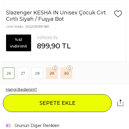
Slazenger KESHA IN Unisex Çocuk Cırt
Cırtlı Siyah / Fuşya Bot
Ürün Kodu:
SA22OP009-560
1.519,90
TL
%41
899,90
TL
indirimli
26
27
28
29
30
Hangi Bedenim?
SEPETE EKLE
Ürünün Diğer Renkleri