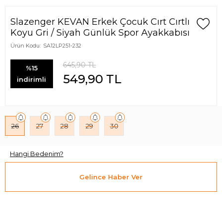
Slazenger KEVAN Erkek Çocuk Cırt Cırtlı
Koyu Gri / Siyah Günlük Spor Ayakkabısı
Ürün Kodu:
SA12LP251-232
645,90
TL
%15
549,90
TL
indirimli
26
27
28
29
30
Hangi Bedenim?
Gelince Haber Ver