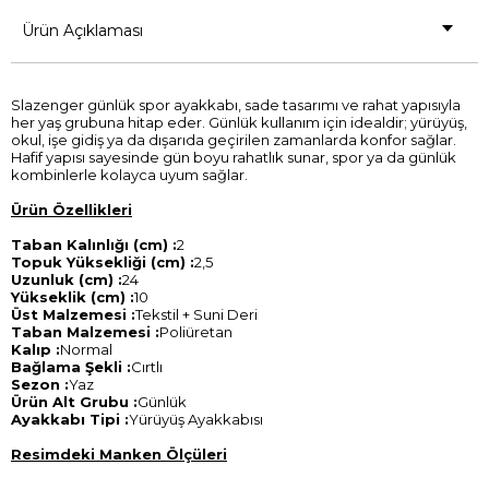
Ürün Açıklaması
Slazenger günlük spor ayakkabı, sade tasarımı ve rahat yapısıyla
her yaş grubuna hitap eder. Günlük kullanım için idealdir; yürüyüş,
okul, işe gidiş ya da dışarıda geçirilen zamanlarda konfor sağlar.
Hafif yapısı sayesinde gün boyu rahatlık sunar, spor ya da günlük
kombinlerle kolayca uyum sağlar.
Ürün Özellikleri
Taban Kalınlığı (cm) :
2
Topuk Yüksekliği (cm) :
2,5
Uzunluk (cm) :
24
Yükseklik (cm) :
10
Üst Malzemesi :
Tekstil + Suni Deri
Taban Malzemesi :
Poliüretan
Kalıp :
Normal
Bağlama Şekli :
Cırtlı
Sezon :
Yaz
Ürün Alt Grubu :
Günlük
Ayakkabı Tipi :
Yürüyüş Ayakkabısı
Resimdeki Manken Ölçüleri