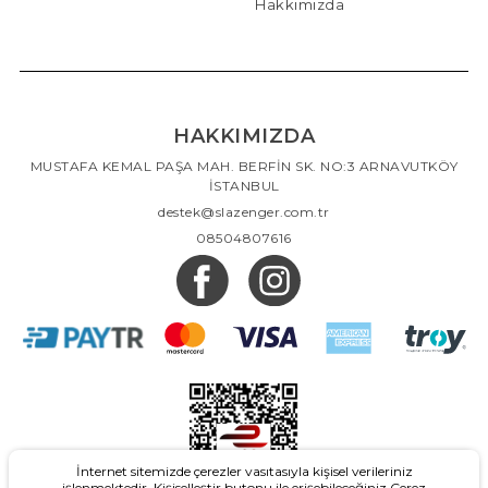
Hakkımızda
HAKKIMIZDA
MUSTAFA KEMAL PAŞA MAH. BERFİN SK. NO:3 ARNAVUTKÖY
İSTANBUL
destek@slazenger.com.tr
08504807616
İnternet sitemizde çerezler vasıtasıyla kişisel verileriniz
işlenmektedir. Kişiselleştir butonu ile erişebileceğiniz Çerez