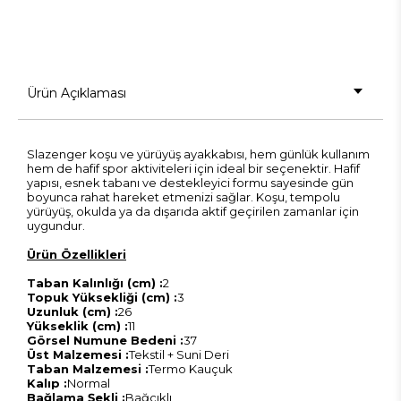
Ürün Açıklaması
Slazenger koşu ve yürüyüş ayakkabısı, hem günlük kullanım
hem de hafif spor aktiviteleri için ideal bir seçenektir. Hafif
yapısı, esnek tabanı ve destekleyici formu sayesinde gün
boyunca rahat hareket etmenizi sağlar. Koşu, tempolu
yürüyüş, okulda ya da dışarıda aktif geçirilen zamanlar için
uygundur.
Ürün Özellikleri
Taban Kalınlığı (cm) :
2
Topuk Yüksekliği (cm) :
3
Uzunluk (cm) :
26
Yükseklik (cm) :
11
Görsel Numune Bedeni :
37
Üst Malzemesi :
Tekstil + Suni Deri
Taban Malzemesi :
Termo Kauçuk
Kalıp :
Normal
Bağlama Şekli :
Bağcıklı