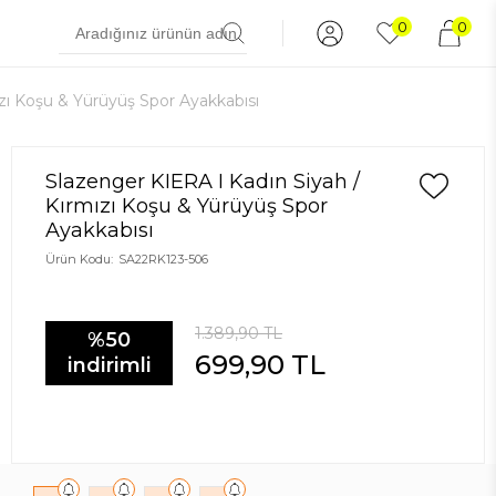
0
0
zı Koşu & Yürüyüş Spor Ayakkabısı
Slazenger KIERA I Kadın Siyah /
Kırmızı Koşu & Yürüyüş Spor
Ayakkabısı
Ürün Kodu:
SA22RK123-506
1.389,90
TL
%50
699,90
TL
indirimli