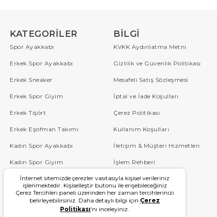
KATEGORILER
BILGI
Spor Ayakkabı
KVKK Aydınlatma Metni
Erkek Spor Ayakkabı
Gizlilik ve Güvenlik Politikası
Erkek Sneaker
Mesafeli Satış Sözleşmesi
Erkek Spor Giyim
İptal ve İade Koşulları
Erkek Tişört
Çerez Politikası
Erkek Eşofman Takımı
Kullanım Koşulları
Kadın Spor Ayakkabı
İletişim & Müşteri Hizmetleri
Kadın Spor Giyim
İşlem Rehberi
İnternet sitemizde çerezler vasıtasıyla kişisel verileriniz
Çocuk
Sipariş Takip
işlenmektedir. Kişiselleştir butonu ile erişebileceğiniz
Çerez Tercihleri paneli üzerinden her zaman tercihlerinizi
Blog
Sıkça Sorulan Sorular
belirleyebilirsiniz. Daha detaylı bilgi için
Çerez
Politikası
'nı inceleyiniz.
W Serisi
Kampanyalar