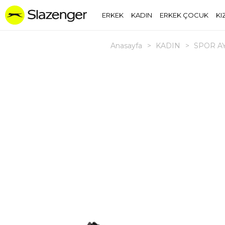
ERKEK
KADIN
ERKEK ÇOCUK
KI
Anasayfa
>
KADIN
>
SPOR A