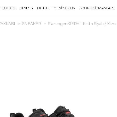
Z ÇOCUK
FITNESS
OUTLET
YENİ SEZON
SPOR EKİPMANLARI
YAKKABI
>
SNEAKER
>
Slazenger KIERA I Kadın Siyah / Kırmı