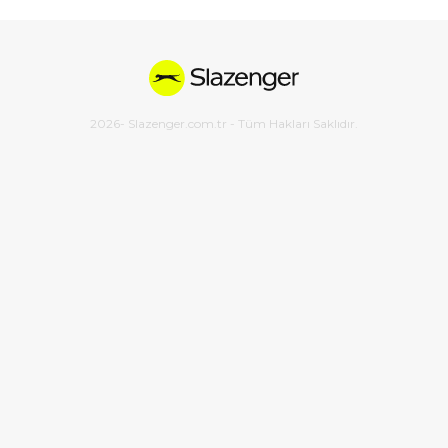
2026
- Slazenger.com.tr - Tüm Hakları Saklıdır.