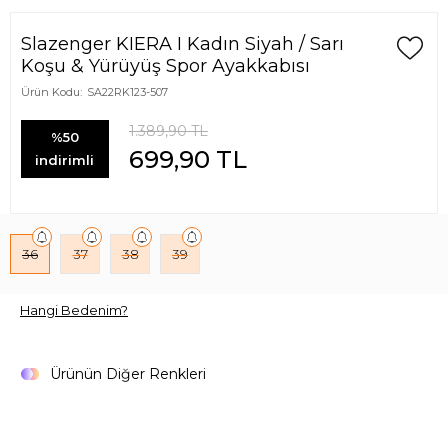
Slazenger KIERA I Kadın Siyah / Sarı
Koşu & Yürüyüş Spor Ayakkabısı
Ürün Kodu:
SA22RK123-507
1.389,90
TL
%50
699,90
TL
indirimli
36
37
38
39
Hangi Bedenim?
Ürünün Diğer Renkleri