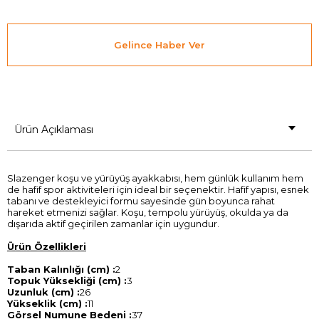
Gelince Haber Ver
Ürün Açıklaması
Slazenger koşu ve yürüyüş ayakkabısı, hem günlük kullanım hem
de hafif spor aktiviteleri için ideal bir seçenektir. Hafif yapısı, esnek
tabanı ve destekleyici formu sayesinde gün boyunca rahat
hareket etmenizi sağlar. Koşu, tempolu yürüyüş, okulda ya da
dışarıda aktif geçirilen zamanlar için uygundur.
Ürün Özellikleri
Taban Kalınlığı (cm) :
2
Topuk Yüksekliği (cm) :
3
Uzunluk (cm) :
26
Yükseklik (cm) :
11
Görsel Numune Bedeni :
37