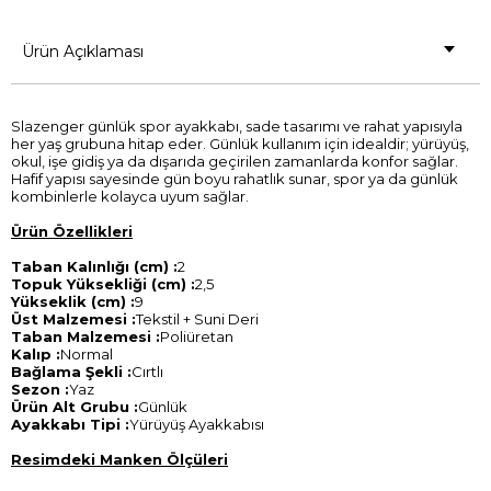
Ürün Açıklaması
Slazenger günlük spor ayakkabı, sade tasarımı ve rahat yapısıyla
her yaş grubuna hitap eder. Günlük kullanım için idealdir; yürüyüş,
okul, işe gidiş ya da dışarıda geçirilen zamanlarda konfor sağlar.
Hafif yapısı sayesinde gün boyu rahatlık sunar, spor ya da günlük
kombinlerle kolayca uyum sağlar.
Ürün Özellikleri
Taban Kalınlığı (cm) :
2
Topuk Yüksekliği (cm) :
2,5
Yükseklik (cm) :
9
Üst Malzemesi :
Tekstil + Suni Deri
Taban Malzemesi :
Poliüretan
Kalıp :
Normal
Bağlama Şekli :
Cırtlı
Sezon :
Yaz
Ürün Alt Grubu :
Günlük
Ayakkabı Tipi :
Yürüyüş Ayakkabısı
Resimdeki Manken Ölçüleri