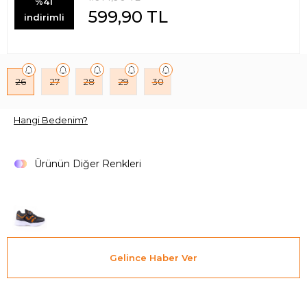
%41
599,90
TL
indirimli
26
27
28
29
30
Hangi Bedenim?
Ürünün Diğer Renkleri
Gelince Haber Ver