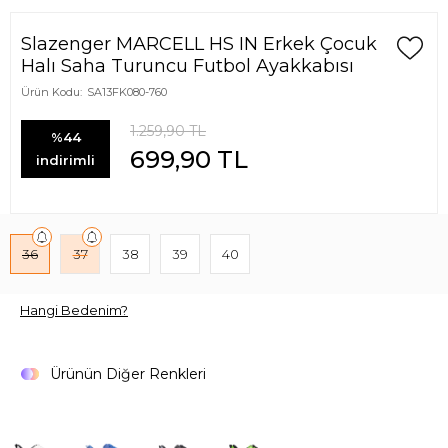
Slazenger MARCELL HS IN Erkek Çocuk
Halı Saha Turuncu Futbol Ayakkabısı
Ürün Kodu:
SA13FK080-760
1.259,90
TL
%44
699,90
TL
indirimli
36
37
38
39
40
Hangi Bedenim?
Ürünün Diğer Renkleri