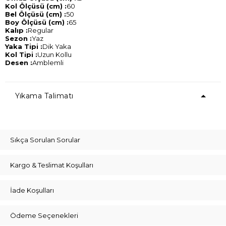
Kol Ölçüsü (cm) :
60
Bel Ölçüsü (cm) :
50
Boy Ölçüsü (cm) :
65
Kalıp :
Regular
Sezon :
Yaz
Yaka Tipi :
Dik Yaka
Kol Tipi :
Uzun Kollu
Desen :
Amblemli
Yıkama Talimatı
Sıkça Sorulan Sorular
Kargo & Teslimat Koşulları
İade Koşulları
Ödeme Seçenekleri