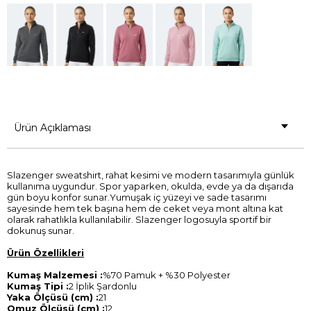
Ürün Açıklaması
Slazenger sweatshirt, rahat kesimi ve modern tasarımıyla günlük
kullanıma uygundur. Spor yaparken, okulda, evde ya da dışarıda
gün boyu konfor sunar.Yumuşak iç yüzeyi ve sade tasarımı
sayesinde hem tek başına hem de ceket veya mont altına kat
olarak rahatlıkla kullanılabilir. Slazenger logosuyla sportif bir
dokunuş sunar.
Ürün Özellikleri
Kumaş Malzemesi :
%70 Pamuk + %30 Polyester
Kumaş Tipi :
2 İplik Şardonlu
Yaka Ölçüsü (cm) :
21
Omuz Ölçüsü (cm) :
12