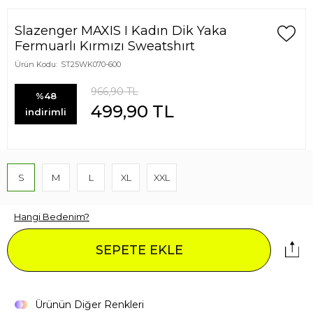
Slazenger MAXIS I Kadın Dik Yaka
Fermuarlı Kırmızı Sweatshırt
Ürün Kodu:
ST25WK070-600
966,90
TL
%48
499,90
TL
indirimli
S
M
L
XL
XXL
Hangi Bedenim?
SEPETE EKLE
Ürünün Diğer Renkleri