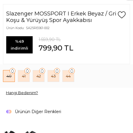
Slazenger MOSSPORT I Erkek Beyaz / Gri
Koşu & Yürüyüş Spor Ayakkabısı
Ürün Kodu:
SA25RE061-002
1.559,90
TL
%49
799,90
TL
indirimli
40
41
42
43
44
Hangi Bedenim?
Ürünün Diğer Renkleri