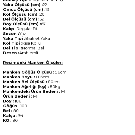
Yaka Ölçüsü (cm) :
22
Omuz Ölçüsü (cm) :
13
Kol Ölçüsü (cm) :
20
Bel Ölçüsü (cm) :
52
Boy Ölçüsü (cm) :
67
Kalıp :
Regular Fit
Sezon :
Yaz
Yaka Tipi :
Bisiklet Yaka
Kol Tipi :
Kısa Kollu
Bel Tipi :
Normal Bel
Desen :
Amblemli
Resimdeki Manken Ölçüleri
Manken Göğüs Ölçüsü :
96cm
Manken Boyu :
1.85cm
Manken Bel Ölçüsü :
80cm
Manken Ağırlığı (kg) :
80kg
Mankendeki Ürün Bedeni :
M
Ürün Bedeni :
M
Boy :
186
Göğüs :
100
Bel :
80
Kalça :
94
KG :
80