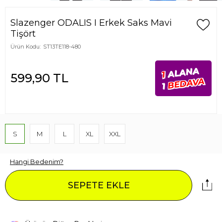
Slazenger ODALIS I Erkek Saks Mavi
Tişört
Ürün Kodu:
ST13TE118-480
ALANA
1
599,90
TL
BEDAVA
1
S
M
L
XL
XXL
Hangi Bedenim?
SEPETE EKLE