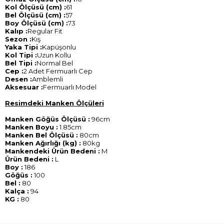
Kol Ölçüsü (cm) :
61
Bel Ölçüsü (cm) :
57
Boy Ölçüsü (cm) :
73
Kalıp :
Regular Fit
Sezon :
Kış
Yaka Tipi :
Kapüşonlu
Kol Tipi :
Uzun Kollu
Bel Tipi :
Normal Bel
Cep :
2 Adet Fermuarlı Cep
Desen :
Amblemli
Aksesuar :
Fermuarlı Model
Resimdeki Manken Ölçüleri
Manken Göğüs Ölçüsü :
96cm
Manken Boyu :
1.85cm
Manken Bel Ölçüsü :
80cm
Manken Ağırlığı (kg) :
80kg
Mankendeki Ürün Bedeni :
M
Ürün Bedeni :
L
Boy :
186
Göğüs :
100
Bel :
80
Kalça :
94
KG :
80