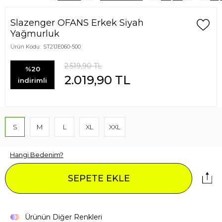
Slazenger OFANS Erkek Siyah
Yağmurluk
Ürün Kodu:
ST21JE060-500
2.519,90
TL
%20
2.019,90
TL
indirimli
S
M
L
XL
XXL
Hangi Bedenim?
SEPETE EKLE
Ürünün Diğer Renkleri