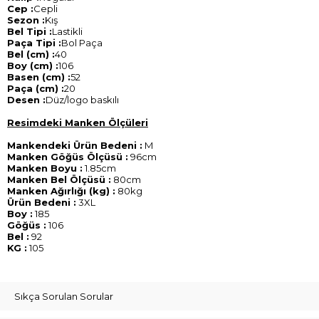
Cep :
Cepli
Sezon :
Kış
Bel Tipi :
Lastikli
Paça Tipi :
Bol Paça
Bel (cm) :
40
Boy (cm) :
106
Basen (cm) :
52
Paça (cm) :
20
Desen :
Düz/logo baskılı
Resimdeki Manken Ölçüleri
Mankendeki Ürün Bedeni :
M
Manken Göğüs Ölçüsü :
96cm
Manken Boyu :
1.85cm
Manken Bel Ölçüsü :
80cm
Manken Ağırlığı (kg) :
80kg
Ürün Bedeni :
3XL
Boy :
185
Göğüs :
106
Bel :
92
KG :
105
Sıkça Sorulan Sorular