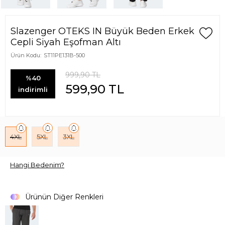
Slazenger OTEKS IN Büyük Beden Erkek
Cepli Siyah Eşofman Altı
Ürün Kodu:
ST11PE131B-500
999,90
TL
%40
599,90
TL
indirimli
4XL
5XL
3XL
Hangi Bedenim?
Ürünün Diğer Renkleri