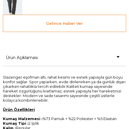
Gelince Haber Ver
Ürün Açıklaması
Slazenger eşofman altı, rahat kesimi ve esnek yapısıyla gün boyu
konfor sağlar. Spor yaparken, evde dinlenirken ya da günlük dışarı
çıkarken rahatlıkla tercih edilebilir.Kaliteli kumaşı sayesinde
hareket özgürlüğünü kısıtlamaz, esnek yapısıyla her hareketinizi
destekler. Modern ve sade tasarımı sayesinde çeşitli üstlerle
kolayca kombinlenebilir.
Ürün Özellikleri
Kumaş Malzemesi :
%73 Pamuk + %22 Poliester + %5 Elastan
Kumaş Tipi :
2 İplik
Kalıp :
Regular