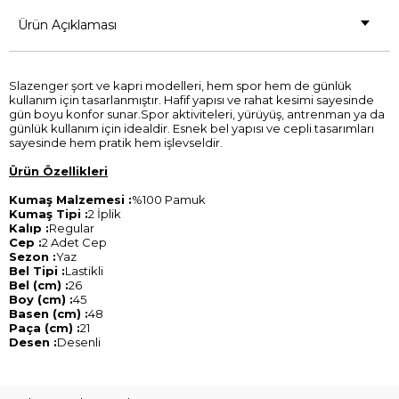
Ürün Açıklaması
Slazenger şort ve kapri modelleri, hem spor hem de günlük
kullanım için tasarlanmıştır. Hafif yapısı ve rahat kesimi sayesinde
gün boyu konfor sunar.Spor aktiviteleri, yürüyüş, antrenman ya da
günlük kullanım için idealdir. Esnek bel yapısı ve cepli tasarımları
sayesinde hem pratik hem işlevseldir.
Ürün Özellikleri
Kumaş Malzemesi :
%100 Pamuk
Kumaş Tipi :
2 İplik
Kalıp :
Regular
Cep :
2 Adet Cep
Sezon :
Yaz
Bel Tipi :
Lastikli
Bel (cm) :
26
Boy (cm) :
45
Basen (cm) :
48
Paça (cm) :
21
Desen :
Desenli