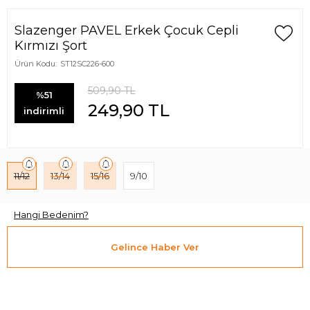
Slazenger PAVEL Erkek Çocuk Cepli
Kırmızı Şort
Ürün Kodu:
ST12SC226-600
509,90
TL
%51
249,90
TL
indirimli
11/12
13/14
15/16
9/10
Hangi Bedenim?
Gelince Haber Ver