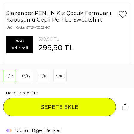
Slazenger PENI IN Kız Çocuk Fermuarlı
Kapüşonlu Cepli Pembe Sweatshırt
Ürün Kodu:
ST12WC202-601
599,90
TL
%50
299,90
TL
indirimli
11/12
13/14
15/16
9/10
Hangi Bedenim?
SEPETE EKLE
Ürünün Diğer Renkleri