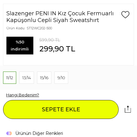
Slazenger PENI IN Kız Çocuk Fermuarlı
Kapüşonlu Cepli Siyah Sweatshırt
Ürün Kodu:
ST12WC202-500
599,90
TL
%50
299,90
TL
indirimli
11/12
13/14
15/16
9/10
Hangi Bedenim?
SEPETE EKLE
Ürünün Diğer Renkleri