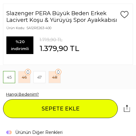
Slazenger PERA Büyük Beden Erkek
Lacivert Koşu & Yürüyüş Spor Ayakkabısı
Ürün Kodu:
SA12RE263-400
1.719,90
TL
%20
1.379,90
TL
indirimli
45
46
47
48
Hangi Bedenim?
SEPETE EKLE
Ürünün Diğer Renkleri