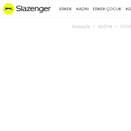
ERKEK
KADIN
ERKEK ÇOCUK
KI
Anasayfa
>
KADIN
>
SPOR