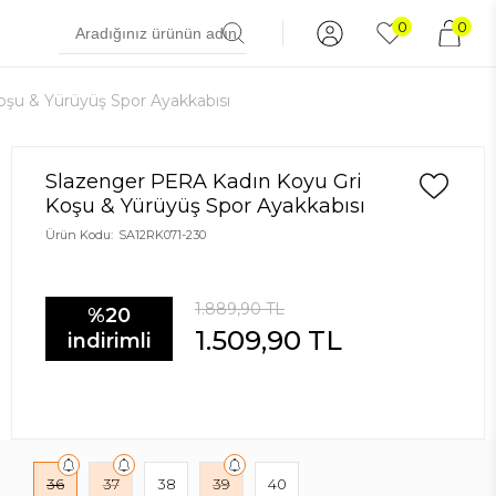
0
0
şu & Yürüyüş Spor Ayakkabısı
Slazenger PERA Kadın Koyu Gri
Koşu & Yürüyüş Spor Ayakkabısı
Ürün Kodu:
SA12RK071-230
1.889,90
TL
%20
1.509,90
TL
indirimli
36
37
38
39
40