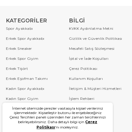
KATEGORILER
BILGI
Spor Ayakkabı
KVKK Aydınlatma Metni
Erkek Spor Ayakkabı
Gizlilik ve Güvenlik Politikası
Erkek Sneaker
Mesafeli Satış Sözleşmesi
Erkek Spor Giyim
İptal ve İade Koşulları
Erkek Tişört
Çerez Politikası
Erkek Eşofman Takımı
Kullanım Koşulları
Kadın Spor Ayakkabı
İletişim & Müşteri Hizmetleri
Kadın Spor Giyim
İşlem Rehberi
İnternet sitemizde çerezler vasıtasıyla kişisel verileriniz
Çocuk
Sipariş Takip
işlenmektedir. Kişiselleştir butonu ile erişebileceğiniz
Çerez Tercihleri paneli üzerinden her zaman tercihlerinizi
Blog
Sıkça Sorulan Sorular
belirleyebilirsiniz. Daha detaylı bilgi için
Çerez
Politikası
'nı inceleyiniz.
W Serisi
Kampanyalar