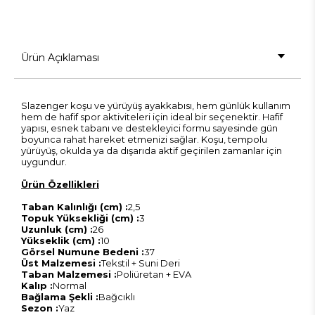
Ürün Açıklaması
Slazenger koşu ve yürüyüş ayakkabısı, hem günlük kullanım
hem de hafif spor aktiviteleri için ideal bir seçenektir. Hafif
yapısı, esnek tabanı ve destekleyici formu sayesinde gün
boyunca rahat hareket etmenizi sağlar. Koşu, tempolu
yürüyüş, okulda ya da dışarıda aktif geçirilen zamanlar için
uygundur.
Ürün Özellikleri
Taban Kalınlığı (cm) :
2,5
Topuk Yüksekliği (cm) :
3
Uzunluk (cm) :
26
Yükseklik (cm) :
10
Görsel Numune Bedeni :
37
Üst Malzemesi :
Tekstil + Suni Deri
Taban Malzemesi :
Poliüretan + EVA
Kalıp :
Normal
Bağlama Şekli :
Bağcıklı
Sezon :
Yaz