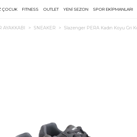
Z ÇOCUK
FITNESS
OUTLET
YENİ SEZON
SPOR EKİPMANLARI
 AYAKKABI
>
SNEAKER
>
Slazenger PERA Kadın Koyu Gri Ko