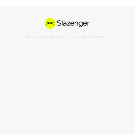
2026
- Slazenger.com.tr - Tüm Hakları Saklıdır.