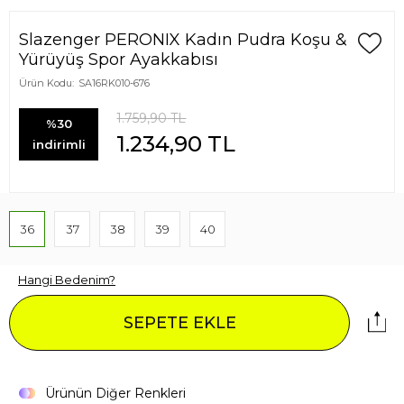
Slazenger PERONIX Kadın Pudra Koşu &
Yürüyüş Spor Ayakkabısı
Ürün Kodu:
SA16RK010-676
1.759,90
TL
%30
1.234,90
TL
indirimli
36
37
38
39
40
Hangi Bedenim?
SEPETE EKLE
Ürünün Diğer Renkleri