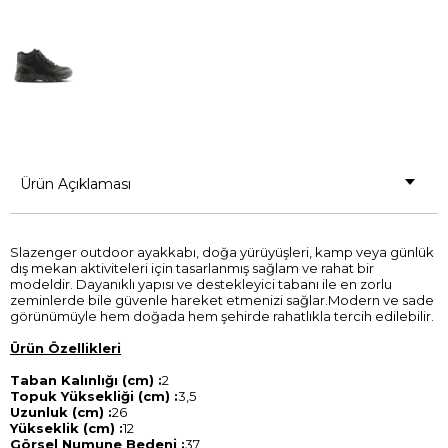
Ürün Açıklaması
Slazenger outdoor ayakkabı, doğa yürüyüşleri, kamp veya günlük
dış mekan aktiviteleri için tasarlanmış sağlam ve rahat bir
modeldir. Dayanıklı yapısı ve destekleyici tabanı ile en zorlu
zeminlerde bile güvenle hareket etmenizi sağlar.Modern ve sade
görünümüyle hem doğada hem şehirde rahatlıkla tercih edilebilir.
Ürün Özellikleri
Taban Kalınlığı (cm) :
2
Topuk Yüksekliği (cm) :
3,5
Uzunluk (cm) :
26
Yükseklik (cm) :
12
Görsel Numune Bedeni :
37