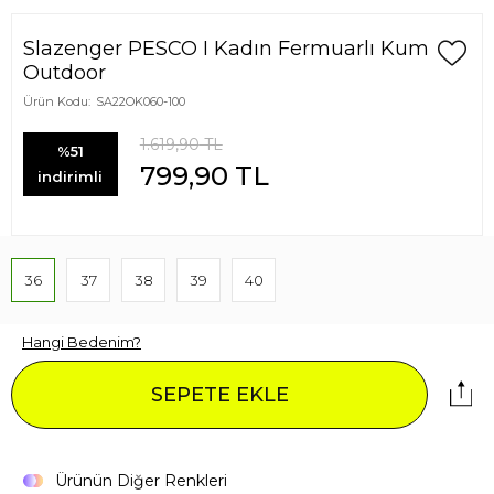
Slazenger PESCO I Kadın Fermuarlı Kum
Outdoor
Ürün Kodu:
SA22OK060-100
1.619,90
TL
%51
799,90
TL
indirimli
36
37
38
39
40
Hangi Bedenim?
SEPETE EKLE
Ürünün Diğer Renkleri