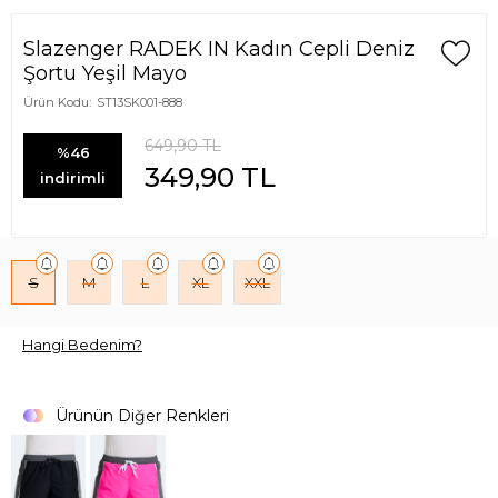
Slazenger RADEK IN Kadın Cepli Deniz
Şortu Yeşil Mayo
Ürün Kodu:
ST13SK001-888
649,90
TL
%46
349,90
TL
indirimli
S
M
L
XL
XXL
Hangi Bedenim?
Ürünün Diğer Renkleri