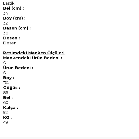
Lastikli
Bel (cm) :
34
Boy (cm) :
32
Basen (cm) :
30
Desen :
Desenli
Resimdeki Manken Ölçüleri
Mankendeki Ürün Bedeni :
S
Ürün Bedeni :
S
Boy :
174
Göğüs :
85
Bel :
60
Kalça :
92
KG :
49