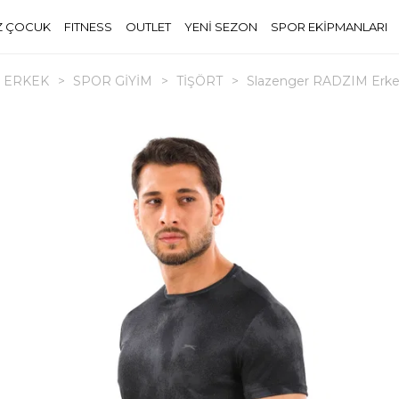
Z ÇOCUK
FITNESS
OUTLET
YENİ SEZON
SPOR EKİPMANLARI
ERKEK
>
SPOR GİYİM
>
TİŞÖRT
>
Slazenger RADZIM Erkek