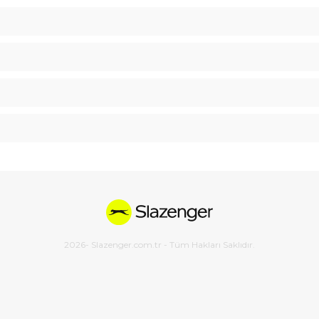
2026
- Slazenger.com.tr - Tüm Hakları Saklıdır.