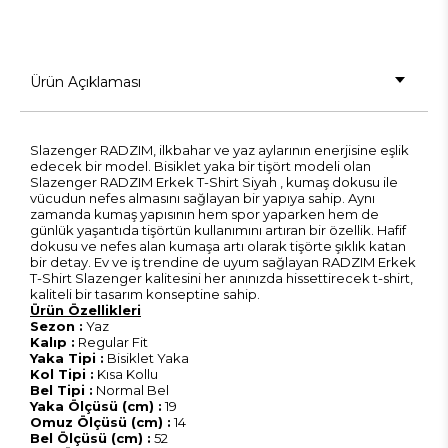
Ürün Açıklaması
Slazenger RADZIM, ilkbahar ve yaz aylarının enerjisine eşlik
edecek bir model. Bisiklet yaka bir tişört modeli olan
Slazenger RADZIM Erkek T-Shirt Siyah , kumaş dokusu ile
vücudun nefes almasını sağlayan bir yapıya sahip. Aynı
zamanda kumaş yapısının hem spor yaparken hem de
günlük yaşantıda tişörtün kullanımını artıran bir özellik. Hafif
dokusu ve nefes alan kumaşa artı olarak tişörte şıklık katan
bir detay. Ev ve iş trendine de uyum sağlayan RADZIM Erkek
T-Shirt Slazenger kalitesini her anınızda hissettirecek t-shirt,
kaliteli bir tasarım konseptine sahip.
Ürün Özellikleri
Sezon :
Yaz
Kalıp :
Regular Fit
Yaka Tipi :
Bisiklet Yaka
Kol Tipi :
Kısa Kollu
Bel Tipi :
Normal Bel
Yaka Ölçüsü (cm) :
19
Omuz Ölçüsü (cm) :
14
Bel Ölçüsü (cm) :
52