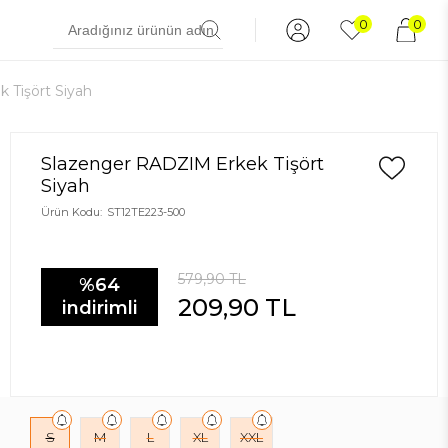
0
0
 Tişört Siyah
Slazenger RADZIM Erkek Tişört
Siyah
Ürün Kodu:
ST12TE223-500
579,90
TL
%64
209,90
TL
indirimli
S
M
L
XL
XXL