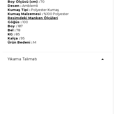
Boy Ölçüsü (cm) :
70
Desen :
Amblemli
Kumaş Tipi :
Polyester Kumaş
Kumaş Malzemesi :
%100 Polyester
Resimdeki Manken Ölçüleri
Göğüs :
100
Boy :
187
Bel :
78
KG :
85
Kalça :
95
Ürün Bedeni :
M
Yıkama Talimatı