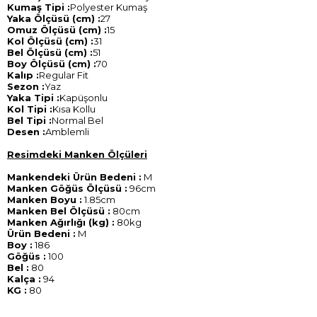
Kumaş Tipi :
Polyester Kumaş
Yaka Ölçüsü (cm) :
27
Omuz Ölçüsü (cm) :
15
Kol Ölçüsü (cm) :
31
Bel Ölçüsü (cm) :
51
Boy Ölçüsü (cm) :
70
Kalıp :
Regular Fit
Sezon :
Yaz
Yaka Tipi :
Kapüşonlu
Kol Tipi :
Kısa Kollu
Bel Tipi :
Normal Bel
Desen :
Amblemli
Resimdeki Manken Ölçüleri
Mankendeki Ürün Bedeni :
M
Manken Göğüs Ölçüsü :
96cm
Manken Boyu :
1.85cm
Manken Bel Ölçüsü :
80cm
Manken Ağırlığı (kg) :
80kg
Ürün Bedeni :
M
Boy :
186
Göğüs :
100
Bel :
80
Kalça :
94
KG :
80