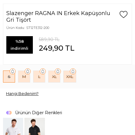
Slazenger RAGNA IN Erkek Kapüşonlu
Gri Tişört
Ürün Kodu:
ST12TE312-200
589,90
TL
%58
249,90
TL
indirimli
S
M
L
XL
XXL
Hangi Bedenim?
Ürünün Diğer Renkleri