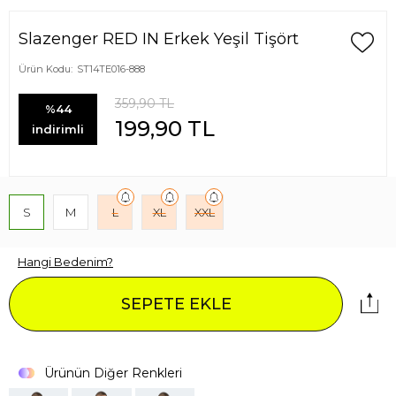
Slazenger RED IN Erkek Yeşil Tişört
Ürün Kodu:
ST14TE016-888
359,90
TL
%44
199,90
TL
indirimli
S
M
L
XL
XXL
Hangi Bedenim?
SEPETE EKLE
Ürünün Diğer Renkleri