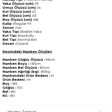
Yaka Ölçüsü (cm) :
19
Omuz Ölçüsü (cm) :
14
Kol Ölçüsü (cm) :
21
Bel Ölçüsü (cm) :
53
Boy Ölçüsü (cm) :
68
Kalıp :
Regular Fit
Sezon :
Yaz
Yaka Tipi :
Bisiklet Yaka
Kol Tipi :
Kısa Kollu
Bel Tipi :
Normal Bel
Desen :
Desenli
Resimdeki Manken Ölçüleri
Manken Göğüs Ölçüsü :
96cm
Manken Boyu :
1.85cm
Manken Bel Ölçüsü :
80cm
Manken Ağırlığı (kg) :
80kg
Mankendeki Ürün Bedeni :
M
Ürün Bedeni :
M
Boy :
185
Göğüs :
100
Bel :
80
KG :
80