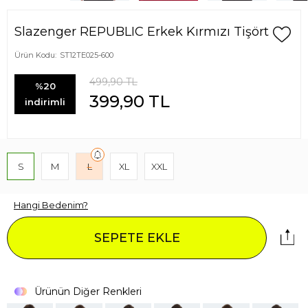
Slazenger REPUBLIC Erkek Kırmızı Tişört
Ürün Kodu:
ST12TE025-600
499,90
TL
%20
399,90
TL
indirimli
S
M
L
XL
XXL
Hangi Bedenim?
SEPETE EKLE
Ürünün Diğer Renkleri