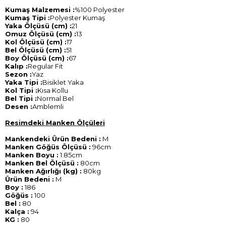
Kumaş Malzemesi :
%100 Polyester
Kumaş Tipi :
Polyester Kumaş
Yaka Ölçüsü (cm) :
21
Omuz Ölçüsü (cm) :
13
Kol Ölçüsü (cm) :
17
Bel Ölçüsü (cm) :
51
Boy Ölçüsü (cm) :
67
Kalıp :
Regular Fit
Sezon :
Yaz
Yaka Tipi :
Bisiklet Yaka
Kol Tipi :
Kısa Kollu
Bel Tipi :
Normal Bel
Desen :
Amblemli
Resimdeki Manken Ölçüleri
Mankendeki Ürün Bedeni :
M
Manken Göğüs Ölçüsü :
96cm
Manken Boyu :
1.85cm
Manken Bel Ölçüsü :
80cm
Manken Ağırlığı (kg) :
80kg
Ürün Bedeni :
M
Boy :
186
Göğüs :
100
Bel :
80
Kalça :
94
KG :
80