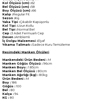
Kol Ölçüsü (cm) :
62
Bel Ölçüsü (cm) :
58
Boy Ölçüsü (cm) :
66
Kalıp :
Regular Fit
Sezon :
Kış
Yaka Tipi :
Çıkabilir Kapüşonlu
Kol Tipi :
Uzun Kollu
Bel Tipi :
Normal Bel
Cep :
3 Adet Fermuarlı Cep
Desen :
Amblemli
İç Dolgu Malzemesi :
Elyaf
Yıkama Talimatı :
Sadece Kuru Temizleme
Resimdeki Manken Ölçüleri
Mankendeki Ürün Bedeni :
M
Manken Göğüs Ölçüsü :
96cm
Manken Boyu :
1.85cm
Manken Bel Ölçüsü :
80cm
Manken Ağırlığı (kg) :
80kg
Ürün Bedeni :
M
Boy :
186
Göğüs :
100
Bel :
80
Kalça :
94
KG :
80