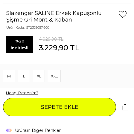
Slazenger SALINE Erkek Kapüşonlu
Şişme Gri Mont & Kaban
Ürün Kodu:
ST23JE057-200
4.029,90
TL
%20
3.229,90
TL
indirimli
M
L
XL
XXL
Hangi Bedenim?
SEPETE EKLE
Ürünün Diğer Renkleri