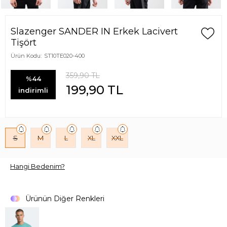
Slazenger SANDER IN Erkek Lacivert
Tişört
Ürün Kodu:
ST10TE020-400
359,90
TL
%44
199,90
TL
indirimli
S
M
L
XL
XXL
Hangi Bedenim?
Ürünün Diğer Renkleri