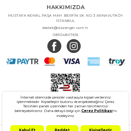
HAKKIMIZDA
MUSTAFA KEMAL PAŞA MAH. BERFİN SK. NO:3 ARNAVUTKÖY
İSTANBUL
destek@slazenger.com.tr
08504807616
İnternet sitemizde çerezler vasıtasıyla kişisel verileriniz
işlenmektedir. Kişiselleştir butonu ile erişebileceğiniz Çerez
Tercihleri paneli üzerinden her zaman tercihlerinizi
belirleyebilirsiniz. Daha detaylı bilgi için
Çerez Politikası
'nı
inceleyiniz.
2026
- Slazenger.com.tr - Tüm Hakları Saklıdır.
Kabul Et
Reddet
Kişiselleştir
Design & Marketing: Adgrey
T-Soft #OD
2021 Copyright