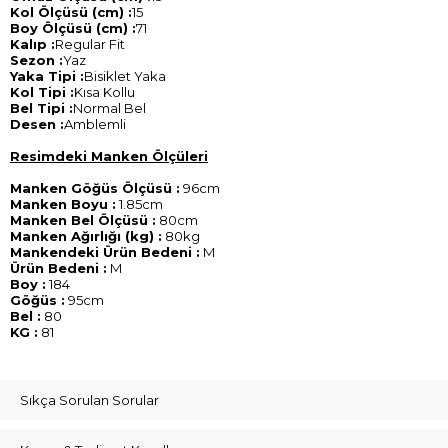
Kol Ölçüsü (cm) :
15
Boy Ölçüsü (cm) :
71
Kalıp :
Regular Fit
Sezon :
Yaz
Yaka Tipi :
Bisiklet Yaka
Kol Tipi :
Kısa Kollu
Bel Tipi :
Normal Bel
Desen :
Amblemli
Resimdeki Manken Ölçüleri
Manken Göğüs Ölçüsü :
96cm
Manken Boyu :
1.85cm
Manken Bel Ölçüsü :
80cm
Manken Ağırlığı (kg) :
80kg
Mankendeki Ürün Bedeni :
M
Ürün Bedeni :
M
Boy :
184
Göğüs :
95cm
Bel :
80
KG :
81
Sıkça Sorulan Sorular