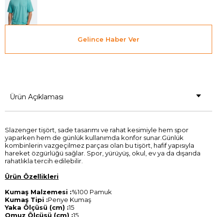
Gelince Haber Ver
Ürün Açıklaması
Slazenger tişört, sade tasarımı ve rahat kesimiyle hem spor
yaparken hem de günlük kullanımda konfor sunar.Günlük
kombinlerin vazgeçilmez parçası olan bu tişört, hafif yapısıyla
hareket özgürlüğü sağlar. Spor, yürüyüş, okul, ev ya da dışarıda
rahatlıkla tercih edilebilir.
Ürün Özellikleri
Kumaş Malzemesi :
%100 Pamuk
Kumaş Tipi :
Penye Kumaş
Yaka Ölçüsü (cm) :
15
Omuz Ölçüsü (cm) :
15