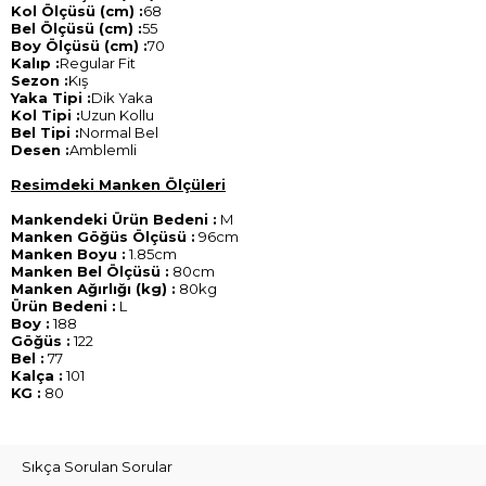
Kol Ölçüsü (cm) :
68
Bel Ölçüsü (cm) :
55
Boy Ölçüsü (cm) :
70
Kalıp :
Regular Fit
Sezon :
Kış
Yaka Tipi :
Dik Yaka
Kol Tipi :
Uzun Kollu
Bel Tipi :
Normal Bel
Desen :
Amblemli
Resimdeki Manken Ölçüleri
Mankendeki Ürün Bedeni :
M
Manken Göğüs Ölçüsü :
96cm
Manken Boyu :
1.85cm
Manken Bel Ölçüsü :
80cm
Manken Ağırlığı (kg) :
80kg
Ürün Bedeni :
L
Boy :
188
Göğüs :
122
Bel :
77
Kalça :
101
KG :
80
Sıkça Sorulan Sorular