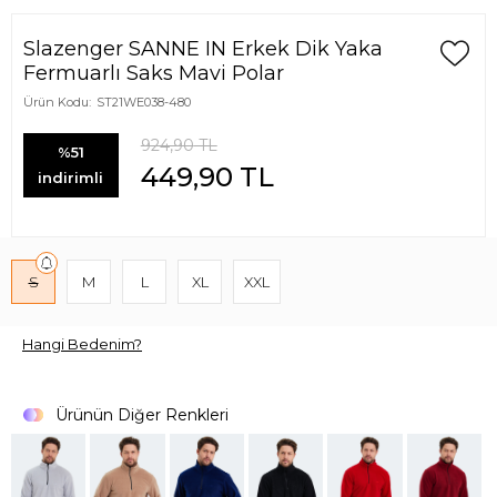
Slazenger SANNE IN Erkek Dik Yaka
Fermuarlı Saks Mavi Polar
Ürün Kodu:
ST21WE038-480
924,90
TL
%51
449,90
TL
indirimli
S
M
L
XL
XXL
Hangi Bedenim?
Ürünün Diğer Renkleri