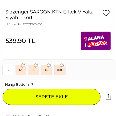
Slazenger SARGON KTN Erkek V Yaka
Siyah Tişört
Ürün Kodu:
ST11TE200-500
ALANA
1
539,90
TL
BEDAVA
1
S
M
L
XL
XXL
Hangi Bedenim?
SEPETE EKLE