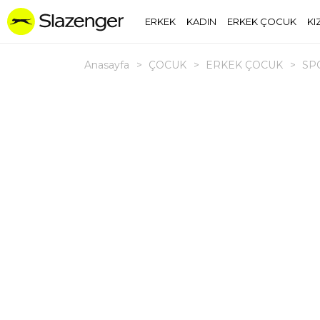
ERKEK
KADIN
ERKEK ÇOCUK
KI
Anasayfa
>
ÇOCUK
>
ERKEK ÇOCUK
>
SP