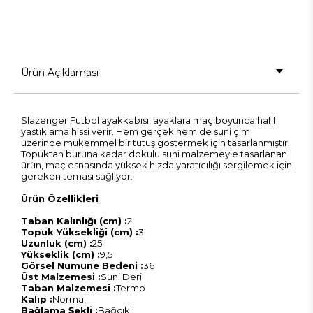
Ürün Açıklaması
Slazenger Futbol ayakkabısı, ayaklara maç boyunca hafif
yastıklama hissi verir. Hem gerçek hem de suni çim
üzerinde mükemmel bir tutuş göstermek için tasarlanmıştır.
Topuktan buruna kadar dokulu suni malzemeyle tasarlanan
ürün, maç esnasında yüksek hızda yaratıcılığı sergilemek için
gereken teması sağlıyor.
Ürün Özellikleri
Taban Kalınlığı (cm) :
2
Topuk Yüksekliği (cm) :
3
Uzunluk (cm) :
25
Yükseklik (cm) :
9,5
Görsel Numune Bedeni :
36
Üst Malzemesi :
Suni Deri
Taban Malzemesi :
Termo
Kalıp :
Normal
Bağlama Şekli :
Bağcıklı