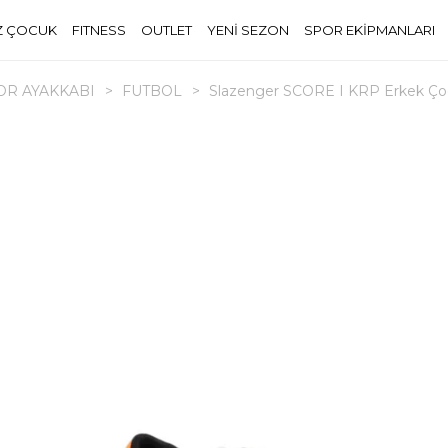
Z ÇOCUK
FITNESS
OUTLET
YENİ SEZON
SPOR EKİPMANLARI
OR AYAKKABI
>
FUTBOL
>
Slazenger SCORE I KRP Erkek Çoc