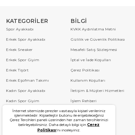
KATEGORILER
BILGI
Spor Ayakkabı
KVKK Aydınlatma Metni
Erkek Spor Ayakkabı
Gizlilik ve Güvenlik Politikası
Erkek Sneaker
Mesafeli Satış Sözleşmesi
Erkek Spor Giyim
İptal ve İade Koşulları
Erkek Tişört
Çerez Politikası
Erkek Eşofman Takımı
Kullanım Koşulları
Kadın Spor Ayakkabı
İletişim & Müşteri Hizmetleri
Kadın Spor Giyim
İşlem Rehberi
İnternet sitemizde çerezler vasıtasıyla kişisel verileriniz
Çocuk
Sipariş Takip
işlenmektedir. Kişiselleştir butonu ile erişebileceğiniz
Çerez Tercihleri paneli üzerinden her zaman tercihlerinizi
Blog
Sıkça Sorulan Sorular
belirleyebilirsiniz. Daha detaylı bilgi için
Çerez
Politikası
'nı inceleyiniz.
W Serisi
Kampanyalar