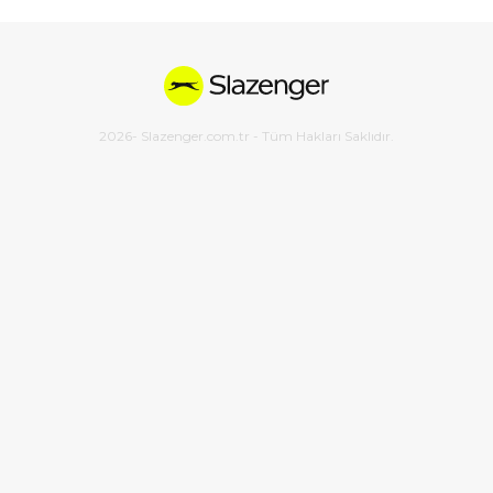
2026
- Slazenger.com.tr - Tüm Hakları Saklıdır.