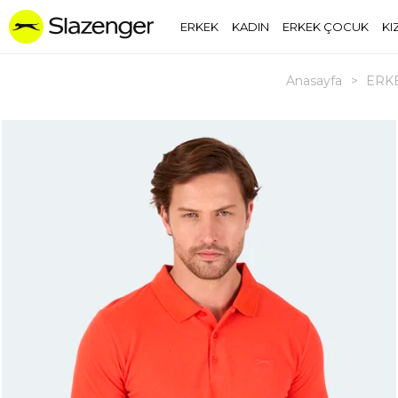
ERKEK
KADIN
ERKEK ÇOCUK
KI
Anasayfa
>
ERK