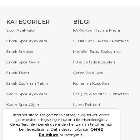
KATEGORILER
BILGI
Spor Ayakkabı
KVKK Aydınlatma Metni
Erkek Spor Ayakkabı
Gizlilik ve Güvenlik Politikası
Erkek Sneaker
Mesafeli Satış Sözleşmesi
Erkek Spor Giyim
İptal ve İade Koşulları
Erkek Tişört
Çerez Politikası
Erkek Eşofman Takımı
Kullanım Koşulları
Kadın Spor Ayakkabı
İletişim & Müşteri Hizmetleri
Kadın Spor Giyim
İşlem Rehberi
İnternet sitemizde çerezler vasıtasıyla kişisel verileriniz
Çocuk
Sipariş Takip
işlenmektedir. Kişiselleştir butonu ile erişebileceğiniz
Çerez Tercihleri paneli üzerinden her zaman tercihlerinizi
Blog
Sıkça Sorulan Sorular
belirleyebilirsiniz. Daha detaylı bilgi için
Çerez
Politikası
'nı inceleyiniz.
W Serisi
Kampanyalar