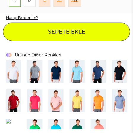
S
M
L
XL
XXL
Hangi Bedenim?
SEPETE EKLE
Ürünün Diğer Renkleri