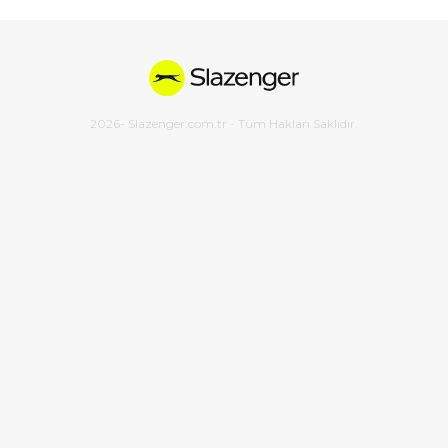
2026
- Slazenger.com.tr - Tüm Hakları Saklıdır.