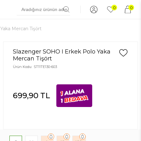
0
0
Yaka Mercan Tişört
Slazenger SOHO I Erkek Polo Yaka
Mercan Tişört
Ürün Kodu:
ST11TE130-603
ALANA
1
699,90
TL
BEDAVA
1