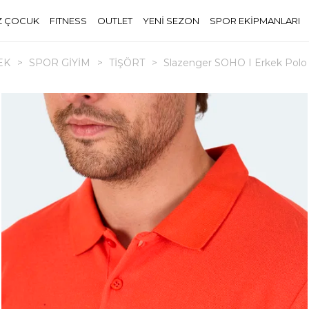
Z ÇOCUK
FITNESS
OUTLET
YENİ SEZON
SPOR EKİPMANLARI
EK
>
SPOR GİYİM
>
TİŞÖRT
>
Slazenger SOHO I Erkek Polo 