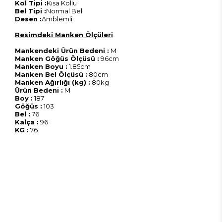
Kol Tipi :
Kısa Kollu
Bel Tipi :
Normal Bel
Desen :
Amblemli
Resimdeki Manken Ölçüleri
Mankendeki Ürün Bedeni :
M
Manken Göğüs Ölçüsü :
96cm
Manken Boyu :
1.85cm
Manken Bel Ölçüsü :
80cm
Manken Ağırlığı (kg) :
80kg
Ürün Bedeni :
M
Boy :
187
Göğüs :
103
Bel :
76
Kalça :
96
KG :
76