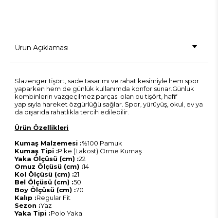
Ürün Açıklaması
Slazenger tişört, sade tasarımı ve rahat kesimiyle hem spor
yaparken hem de günlük kullanımda konfor sunar.Günlük
kombinlerin vazgeçilmez parçası olan bu tişört, hafif
yapısıyla hareket özgürlüğü sağlar. Spor, yürüyüş, okul, ev ya
da dışarıda rahatlıkla tercih edilebilir.
Ürün Özellikleri
Kumaş Malzemesi :
%100 Pamuk
Kumaş Tipi :
Pike (Lakost) Örme Kumaş
Yaka Ölçüsü (cm) :
22
Omuz Ölçüsü (cm) :
14
Kol Ölçüsü (cm) :
21
Bel Ölçüsü (cm) :
50
Boy Ölçüsü (cm) :
70
Kalıp :
Regular Fit
Sezon :
Yaz
Yaka Tipi :
Polo Yaka