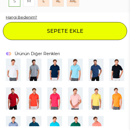
S
M
L
XL
XXL
Hangi Bedenim?
SEPETE EKLE
Ürünün Diğer Renkleri