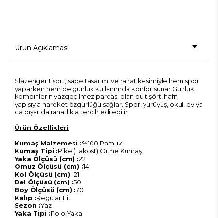
Ürün Açıklaması
Slazenger tişört, sade tasarımı ve rahat kesimiyle hem spor
yaparken hem de günlük kullanımda konfor sunar.Günlük
kombinlerin vazgeçilmez parçası olan bu tişört, hafif
yapısıyla hareket özgürlüğü sağlar. Spor, yürüyüş, okul, ev ya
da dışarıda rahatlıkla tercih edilebilir.
Ürün Özellikleri
Kumaş Malzemesi :
%100 Pamuk
Kumaş Tipi :
Pike (Lakost) Örme Kumaş
Yaka Ölçüsü (cm) :
22
Omuz Ölçüsü (cm) :
14
Kol Ölçüsü (cm) :
21
Bel Ölçüsü (cm) :
50
Boy Ölçüsü (cm) :
70
Kalıp :
Regular Fit
Sezon :
Yaz
Yaka Tipi :
Polo Yaka