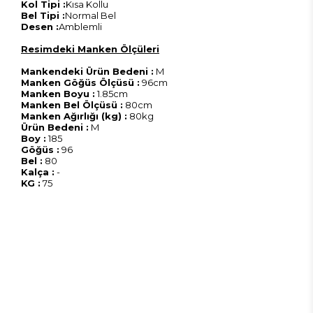
Kol Tipi :
Kısa Kollu
Bel Tipi :
Normal Bel
Desen :
Amblemli
Resimdeki Manken Ölçüleri
Mankendeki Ürün Bedeni :
M
Manken Göğüs Ölçüsü :
96cm
Manken Boyu :
1.85cm
Manken Bel Ölçüsü :
80cm
Manken Ağırlığı (kg) :
80kg
Ürün Bedeni :
M
Boy :
185
Göğüs :
96
Bel :
80
Kalça :
-
KG :
75