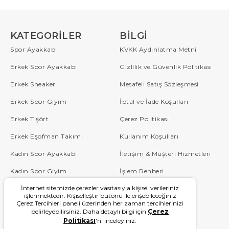
KATEGORILER
BILGI
Spor Ayakkabı
KVKK Aydınlatma Metni
Erkek Spor Ayakkabı
Gizlilik ve Güvenlik Politikası
Erkek Sneaker
Mesafeli Satış Sözleşmesi
Erkek Spor Giyim
İptal ve İade Koşulları
Erkek Tişört
Çerez Politikası
Erkek Eşofman Takımı
Kullanım Koşulları
Kadın Spor Ayakkabı
İletişim & Müşteri Hizmetleri
Kadın Spor Giyim
İşlem Rehberi
İnternet sitemizde çerezler vasıtasıyla kişisel verileriniz
Çocuk
Sipariş Takip
işlenmektedir. Kişiselleştir butonu ile erişebileceğiniz
Çerez Tercihleri paneli üzerinden her zaman tercihlerinizi
Blog
Sıkça Sorulan Sorular
belirleyebilirsiniz. Daha detaylı bilgi için
Çerez
Politikası
'nı inceleyiniz.
W Serisi
Kampanyalar