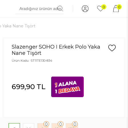
0
0
 Yaka Nane Tişört
Slazenger SOHO I Erkek Polo Yaka
Nane Tişört
Ürün Kodu:
ST11TE130-834
ALANA
1
699,90
TL
BEDAVA
1