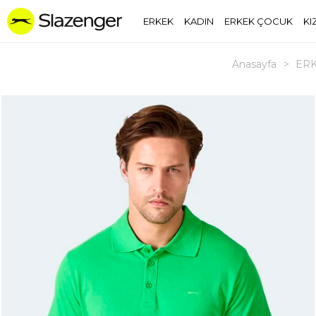
ERKEK
KADIN
ERKEK ÇOCUK
KI
Anasayfa
>
ER