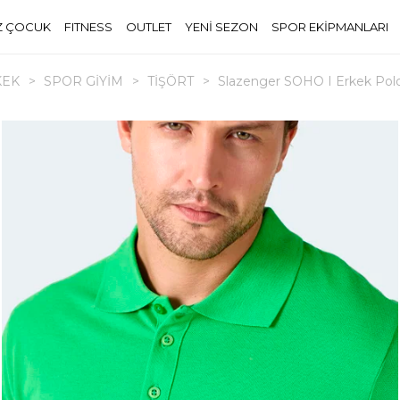
Z ÇOCUK
FITNESS
OUTLET
YENİ SEZON
SPOR EKİPMANLARI
KEK
>
SPOR GİYİM
>
TİŞÖRT
>
Slazenger SOHO I Erkek Polo