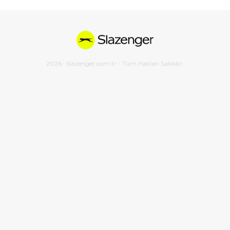
2026
- Slazenger.com.tr - Tüm Hakları Saklıdır.