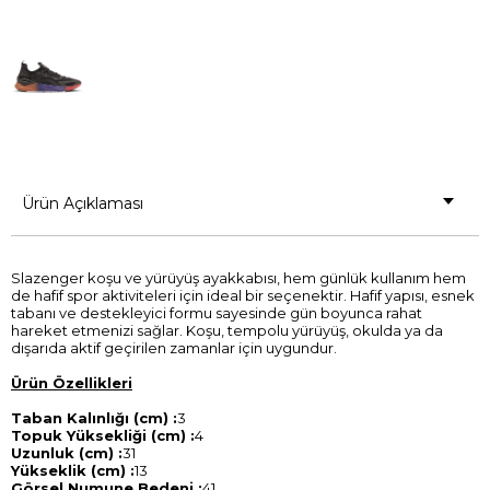
Ürün Açıklaması
Slazenger koşu ve yürüyüş ayakkabısı, hem günlük kullanım hem
de hafif spor aktiviteleri için ideal bir seçenektir. Hafif yapısı, esnek
tabanı ve destekleyici formu sayesinde gün boyunca rahat
hareket etmenizi sağlar. Koşu, tempolu yürüyüş, okulda ya da
dışarıda aktif geçirilen zamanlar için uygundur.
Ürün Özellikleri
Taban Kalınlığı (cm) :
3
Topuk Yüksekliği (cm) :
4
Uzunluk (cm) :
31
Yükseklik (cm) :
13
Görsel Numune Bedeni :
41