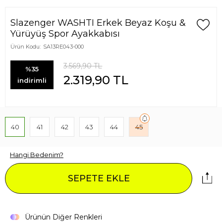
Slazenger WASHTI Erkek Beyaz Koşu &
Yürüyüş Spor Ayakkabısı
Ürün Kodu:
SA13RE043-000
3.569,90
TL
%35
2.319,90
TL
indirimli
40
41
42
43
44
45
Hangi Bedenim?
SEPETE EKLE
Ürünün Diğer Renkleri