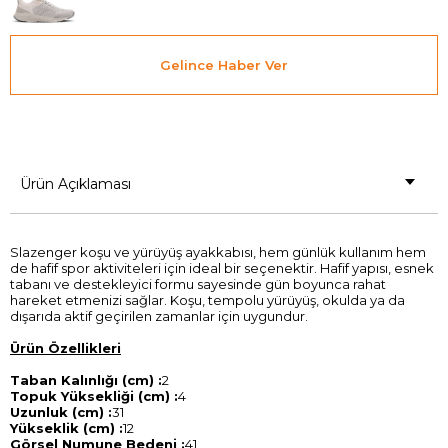
Gelince Haber Ver
Ürün Açıklaması
Slazenger koşu ve yürüyüş ayakkabısı, hem günlük kullanım hem
de hafif spor aktiviteleri için ideal bir seçenektir. Hafif yapısı, esnek
tabanı ve destekleyici formu sayesinde gün boyunca rahat
hareket etmenizi sağlar. Koşu, tempolu yürüyüş, okulda ya da
dışarıda aktif geçirilen zamanlar için uygundur.
Ürün Özellikleri
Taban Kalınlığı (cm) :
2
Topuk Yüksekliği (cm) :
4
Uzunluk (cm) :
31
Yükseklik (cm) :
12
Görsel Numune Bedeni :
41