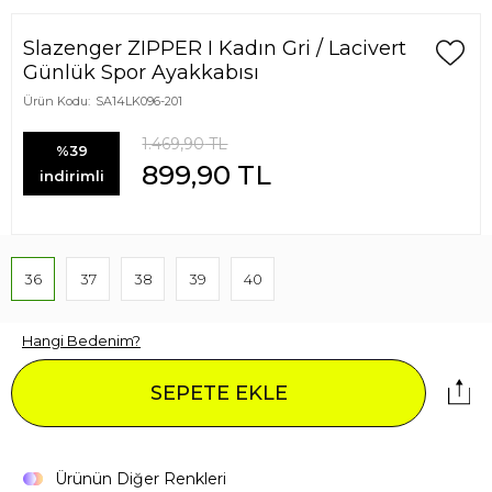
Slazenger ZIPPER I Kadın Gri / Lacivert
Günlük Spor Ayakkabısı
Ürün Kodu:
SA14LK096-201
1.469,90
TL
%39
899,90
TL
indirimli
36
37
38
39
40
Hangi Bedenim?
SEPETE EKLE
Ürünün Diğer Renkleri