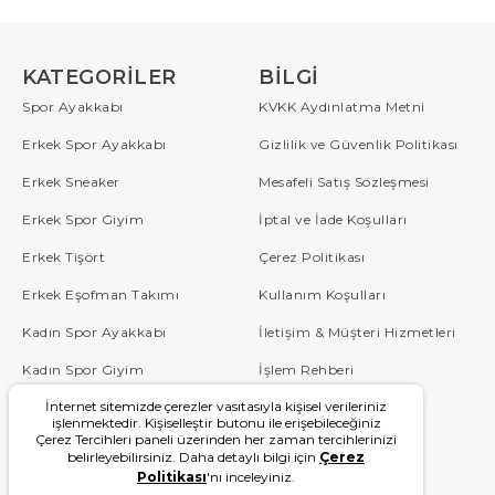
KATEGORILER
BILGI
Spor Ayakkabı
KVKK Aydınlatma Metni
Erkek Spor Ayakkabı
Gizlilik ve Güvenlik Politikası
Erkek Sneaker
Mesafeli Satış Sözleşmesi
Erkek Spor Giyim
İptal ve İade Koşulları
Erkek Tişört
Çerez Politikası
Erkek Eşofman Takımı
Kullanım Koşulları
Kadın Spor Ayakkabı
İletişim & Müşteri Hizmetleri
Kadın Spor Giyim
İşlem Rehberi
İnternet sitemizde çerezler vasıtasıyla kişisel verileriniz
Çocuk
Sipariş Takip
işlenmektedir. Kişiselleştir butonu ile erişebileceğiniz
Çerez Tercihleri paneli üzerinden her zaman tercihlerinizi
Blog
Sıkça Sorulan Sorular
belirleyebilirsiniz. Daha detaylı bilgi için
Çerez
Politikası
'nı inceleyiniz.
W Serisi
Kampanyalar