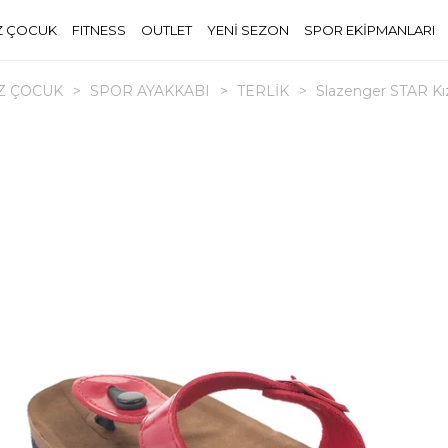
Z ÇOCUK
FITNESS
OUTLET
YENİ SEZON
SPOR EKİPMANLARI
Z ÇOCUK
>
SPOR AYAKKABI
>
TERLİK
>
Slazenger STAR Kız