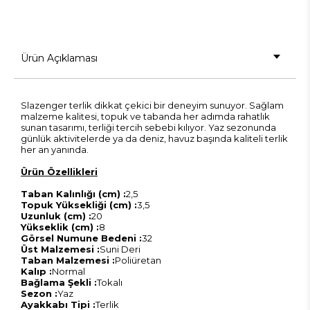
Ürün Açıklaması
Slazenger terlik dikkat çekici bir deneyim sunuyor. Sağlam
malzeme kalitesi, topuk ve tabanda her adımda rahatlık
sunan tasarımı, terliği tercih sebebi kılıyor. Yaz sezonunda
günlük aktivitelerde ya da deniz, havuz başında kaliteli terlik
her an yanında.
Ürün Özellikleri
Taban Kalınlığı (cm) :
2,5
Topuk Yüksekliği (cm) :
3,5
Uzunluk (cm) :
20
Yükseklik (cm) :
8
Görsel Numune Bedeni :
32
Üst Malzemesi :
Suni Deri
Taban Malzemesi :
Poliüretan
Kalıp :
Normal
Bağlama Şekli :
Tokalı
Sezon :
Yaz
Ayakkabı Tipi :
Terlik