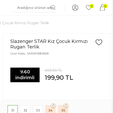
0
0
 Çocuk Kırmızı Rugan Terlik
Slazenger STAR Kız Çocuk Kırmızı
Rugan Terlik
Ürün Kodu:
SA10SF008-600R
499,90
TL
%60
199,90
TL
indirimli
31
32
33
34
35