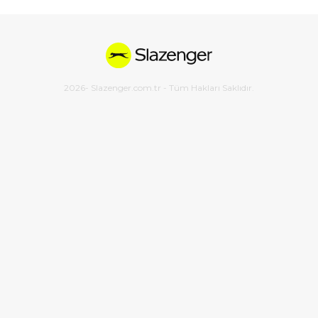
2026
- Slazenger.com.tr - Tüm Hakları Saklıdır.