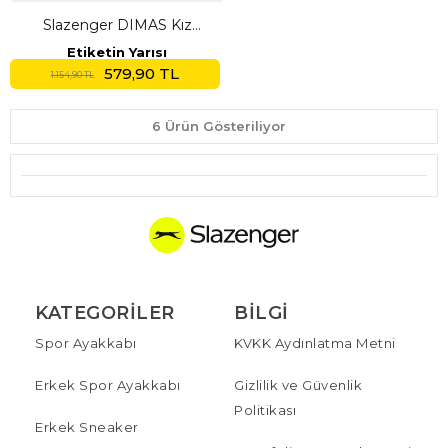
Slazenger DIMAS Kız
Çocuk Siyah Tayt Takım
Etiketin Yarısı
579,90 TL
1.154,90 TL
6 Ürün Gösteriliyor
KATEGORILER
BILGI
Spor Ayakkabı
KVKK Aydınlatma Metni
Erkek Spor Ayakkabı
Gizlilik ve Güvenlik
Politikası
Erkek Sneaker