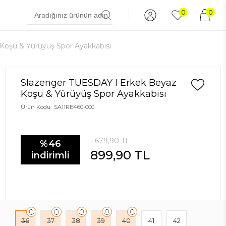
0
0
Koşu & Yürüyüş Spor Ayakkabısı
Slazenger TUESDAY I Erkek Beyaz
Koşu & Yürüyüş Spor Ayakkabısı
Ürün Kodu:
SA11RE460-000
1.679,90
TL
%46
899,90
TL
indirimli
36
37
38
39
40
41
42