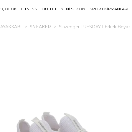
Z ÇOCUK
FITNESS
OUTLET
YENİ SEZON
SPOR EKİPMANLARI
AYAKKABI
>
SNEAKER
>
Slazenger TUESDAY I Erkek Beyaz 