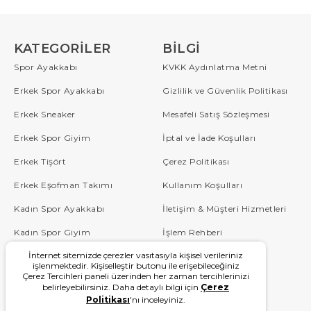
KATEGORILER
BILGI
Spor Ayakkabı
KVKK Aydınlatma Metni
Erkek Spor Ayakkabı
Gizlilik ve Güvenlik Politikası
Erkek Sneaker
Mesafeli Satış Sözleşmesi
Erkek Spor Giyim
İptal ve İade Koşulları
Erkek Tişört
Çerez Politikası
Erkek Eşofman Takımı
Kullanım Koşulları
Kadın Spor Ayakkabı
İletişim & Müşteri Hizmetleri
Kadın Spor Giyim
İşlem Rehberi
İnternet sitemizde çerezler vasıtasıyla kişisel verileriniz
Çocuk
Sipariş Takip
işlenmektedir. Kişiselleştir butonu ile erişebileceğiniz
Çerez Tercihleri paneli üzerinden her zaman tercihlerinizi
Blog
Sıkça Sorulan Sorular
belirleyebilirsiniz. Daha detaylı bilgi için
Çerez
Politikası
'nı inceleyiniz.
W Serisi
Kampanyalar