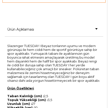
Ürün Açıklaması
Slazenger TUESDAY I Beyaz tonlarının uyumu ve modern
görünüşü ile hem ciddi hem de sportif görüntüye sahip bir
spor ayakkabı. Yumuşacık tabanı ile ayaklarınızın gün
boyunca rahat etmesini amaçlayarak üretilmiş bu model
hem dayanıklı hem de hafif bir spor ayakkabı. Beyaz rengi
ile ciddi bir duruşa sahip olan TUESDAY I her yerde
kullanabileceğiniz çok amaçlı bir sneaker. Poliüretan taban
malzemesi ile zemini hissetmeyeceğiniz bir deneyim
sağlamak için tasarlanmış olan TUESDAY I gün boyu aktif
olsanız dahi asla yorgun hissettirmeyecek bir spor ayakkabı.
Ürün Özellikleri
Taban Kalınlığı (cm) :
2,5
Topuk Yüksekliği (cm) :
3,5
Uzunluk (cm) :
27
Yükseklik (cm) :
10