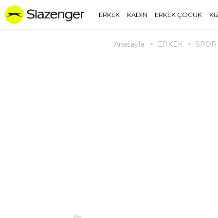
ERKEK
KADIN
ERKEK ÇOCUK
KI
Anasayfa
>
ERKEK
>
SPOR 