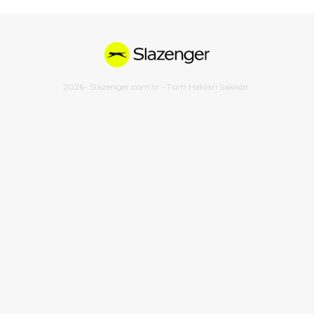
2026
- Slazenger.com.tr - Tüm Hakları Saklıdır.