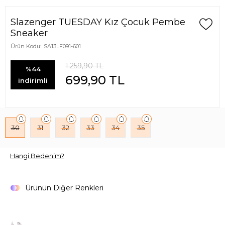
Slazenger TUESDAY Kız Çocuk Pembe
Sneaker
Ürün Kodu:
SA13LF091-601
1.259,90
TL
%44
699,90
TL
indirimli
30
31
32
33
34
35
Hangi Bedenim?
Ürünün Diğer Renkleri