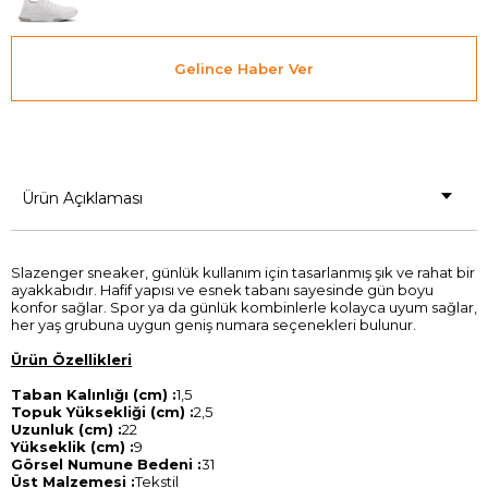
Gelince Haber Ver
Ürün Açıklaması
Slazenger sneaker, günlük kullanım için tasarlanmış şık ve rahat bir
ayakkabıdır. Hafif yapısı ve esnek tabanı sayesinde gün boyu
konfor sağlar. Spor ya da günlük kombinlerle kolayca uyum sağlar,
her yaş grubuna uygun geniş numara seçenekleri bulunur.
Ürün Özellikleri
Taban Kalınlığı (cm) :
1,5
Topuk Yüksekliği (cm) :
2,5
Uzunluk (cm) :
22
Yükseklik (cm) :
9
Görsel Numune Bedeni :
31
Üst Malzemesi :
Tekstil