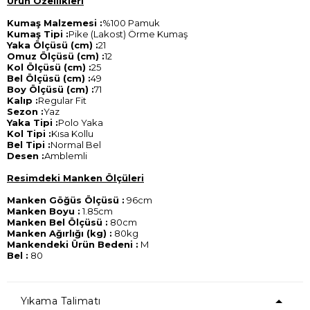
Ürün Özellikleri
Kumaş Malzemesi :
%100 Pamuk
Kumaş Tipi :
Pike (Lakost) Örme Kumaş
Yaka Ölçüsü (cm) :
21
Omuz Ölçüsü (cm) :
12
Kol Ölçüsü (cm) :
25
Bel Ölçüsü (cm) :
49
Boy Ölçüsü (cm) :
71
Kalıp :
Regular Fit
Sezon :
Yaz
Yaka Tipi :
Polo Yaka
Kol Tipi :
Kısa Kollu
Bel Tipi :
Normal Bel
Desen :
Amblemli
Resimdeki Manken Ölçüleri
Manken Göğüs Ölçüsü :
96cm
Manken Boyu :
1.85cm
Manken Bel Ölçüsü :
80cm
Manken Ağırlığı (kg) :
80kg
Mankendeki Ürün Bedeni :
M
Bel :
80
Yıkama Talimatı