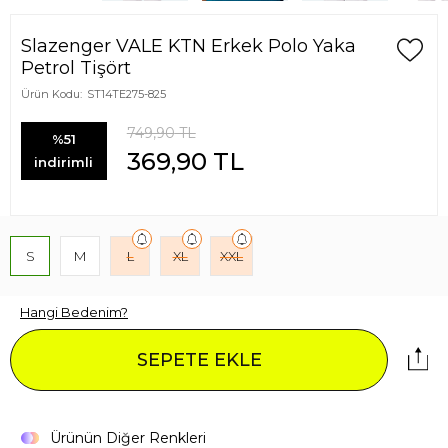
Slazenger VALE KTN Erkek Polo Yaka
Petrol Tişört
Ürün Kodu:
ST14TE275-825
749,90
TL
%51
369,90
TL
indirimli
S
M
L
XL
XXL
Hangi Bedenim?
SEPETE EKLE
Ürünün Diğer Renkleri