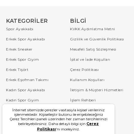
KATEGORILER
BILGI
Spor Ayakkabı
KVKK Aydınlatma Metni
Erkek Spor Ayakkabı
Gizlilik ve Güvenlik Politikası
Erkek Sneaker
Mesafeli Satış Sözleşmesi
Erkek Spor Giyim
İptal ve İade Koşulları
Erkek Tişört
Çerez Politikası
Erkek Eşofman Takımı
Kullanım Koşulları
Kadın Spor Ayakkabı
İletişim & Müşteri Hizmetleri
Kadın Spor Giyim
İşlem Rehberi
İnternet sitemizde çerezler vasıtasıyla kişisel verileriniz
Çocuk
Sipariş Takip
işlenmektedir. Kişiselleştir butonu ile erişebileceğiniz
Çerez Tercihleri paneli üzerinden her zaman tercihlerinizi
Blog
Sıkça Sorulan Sorular
belirleyebilirsiniz. Daha detaylı bilgi için
Çerez
Politikası
'nı inceleyiniz.
W Serisi
Kampanyalar