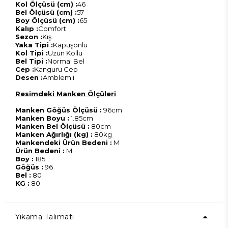
Kol Ölçüsü (cm) :
46
Bel Ölçüsü (cm) :
57
Boy Ölçüsü (cm) :
65
Kalıp :
Comfort
Sezon :
Kış
Yaka Tipi :
Kapüşonlu
Kol Tipi :
Uzun Kollu
Bel Tipi :
Normal Bel
Cep :
Kanguru Cep
Desen :
Amblemli
Resimdeki Manken Ölçüleri
Manken Göğüs Ölçüsü :
96cm
Manken Boyu :
1.85cm
Manken Bel Ölçüsü :
80cm
Manken Ağırlığı (kg) :
80kg
Mankendeki Ürün Bedeni :
M
Ürün Bedeni :
M
Boy :
185
Göğüs :
96
Bel :
80
KG :
80
Yıkama Talimatı