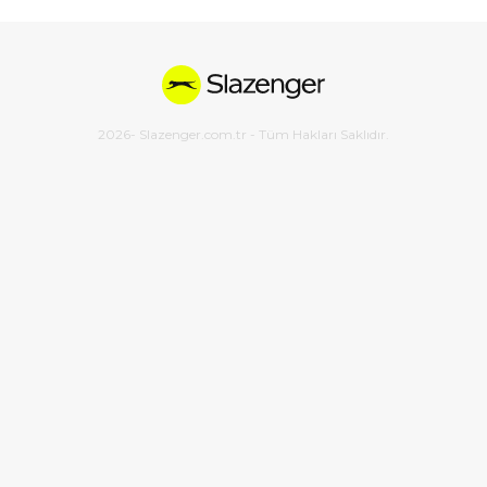
2026
- Slazenger.com.tr - Tüm Hakları Saklıdır.