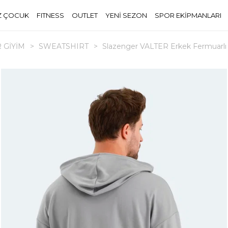
Z ÇOCUK
FITNESS
OUTLET
YENİ SEZON
SPOR EKİPMANLARI
 GİYİM
>
SWEATSHIRT
>
Slazenger VALTER Erkek Fermuarlı 