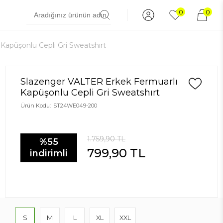
0
0
Kapüşonlu Cepli Gri Sweatshırt
Slazenger VALTER Erkek Fermuarlı
Kapüşonlu Cepli Gri Sweatshırt
Ürün Kodu:
ST24WE049-200
1.759,90
TL
%55
799,90
TL
indirimli
S
M
L
XL
XXL