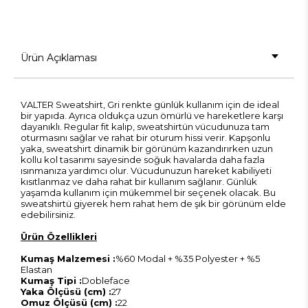
Ürün Açıklaması
VALTER Sweatshirt, Gri renkte günlük kullanım için de ideal
bir yapıda. Ayrıca oldukça uzun ömürlü ve hareketlere karşı
dayanıklı. Regular fit kalıp, sweatshirtün vücudunuza tam
oturmasını sağlar ve rahat bir oturum hissi verir. Kapşonlu
yaka, sweatshirt dinamik bir görünüm kazandırırken uzun
kollu kol tasarımı sayesinde soğuk havalarda daha fazla
ısınmanıza yardımcı olur. Vücudunuzun hareket kabiliyeti
kısıtlanmaz ve daha rahat bir kullanım sağlanır. Günlük
yaşamda kullanım için mükemmel bir seçenek olacak. Bu
sweatshirtü giyerek hem rahat hem de şık bir görünüm elde
edebilirsiniz.
Ürün Özellikleri
Kumaş Malzemesi :
%60 Modal + %35 Polyester + %5
Elastan
Kumaş Tipi :
Dobleface
Yaka Ölçüsü (cm) :
27
Omuz Ölçüsü (cm) :
22