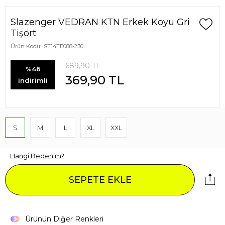
Slazenger VEDRAN KTN Erkek Koyu Gri
Tişört
Ürün Kodu:
ST14TE088-230
689,90
TL
%46
369,90
TL
indirimli
S
M
L
XL
XXL
Hangi Bedenim?
SEPETE EKLE
Ürünün Diğer Renkleri