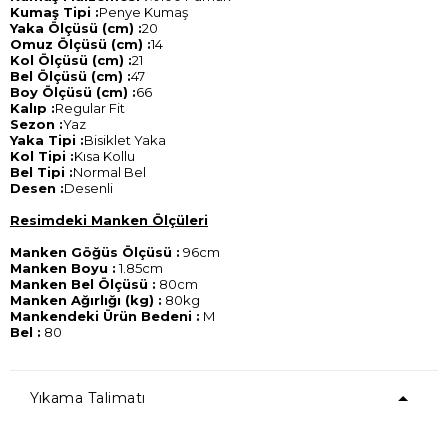
Kumaş Tipi :
Penye Kumaş
Yaka Ölçüsü (cm) :
20
Omuz Ölçüsü (cm) :
14
Kol Ölçüsü (cm) :
21
Bel Ölçüsü (cm) :
47
Boy Ölçüsü (cm) :
66
Kalıp :
Regular Fit
Sezon :
Yaz
Yaka Tipi :
Bisiklet Yaka
Kol Tipi :
Kısa Kollu
Bel Tipi :
Normal Bel
Desen :
Desenli
Resimdeki Manken Ölçüleri
Manken Göğüs Ölçüsü :
96cm
Manken Boyu :
1.85cm
Manken Bel Ölçüsü :
80cm
Manken Ağırlığı (kg) :
80kg
Mankendeki Ürün Bedeni :
M
Bel :
80
Yıkama Talimatı