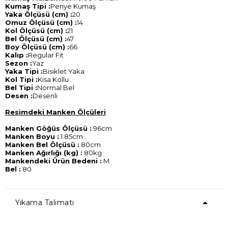
Kumaş Tipi :
Penye Kumaş
Yaka Ölçüsü (cm) :
20
Omuz Ölçüsü (cm) :
14
Kol Ölçüsü (cm) :
21
Bel Ölçüsü (cm) :
47
Boy Ölçüsü (cm) :
66
Kalıp :
Regular Fit
Sezon :
Yaz
Yaka Tipi :
Bisiklet Yaka
Kol Tipi :
Kısa Kollu
Bel Tipi :
Normal Bel
Desen :
Desenli
Resimdeki Manken Ölçüleri
Manken Göğüs Ölçüsü :
96cm
Manken Boyu :
1.85cm
Manken Bel Ölçüsü :
80cm
Manken Ağırlığı (kg) :
80kg
Mankendeki Ürün Bedeni :
M
Bel :
80
Yıkama Talimatı