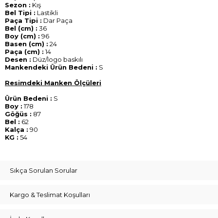
Sezon :
Kış
Bel Tipi :
Lastikli
Paça Tipi :
Dar Paça
Bel (cm) :
36
Boy (cm) :
96
Basen (cm) :
24
Paça (cm) :
14
Desen :
Düz/logo baskılı
Mankendeki Ürün Bedeni :
S
Resimdeki Manken Ölçüleri
Ürün Bedeni :
S
Boy :
178
Göğüs :
87
Bel :
62
Kalça :
90
KG :
54
Sıkça Sorulan Sorular
Kargo & Teslimat Koşulları