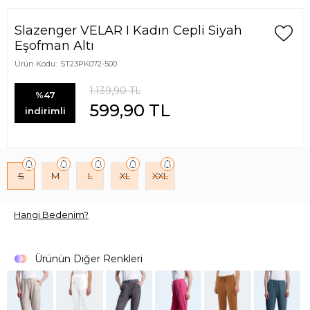
Slazenger VELAR I Kadın Cepli Siyah
Eşofman Altı
Ürün Kodu:
ST23PK072-500
1.139,90
TL
%47
599,90
TL
indirimli
S
M
L
XL
XXL
Hangi Bedenim?
Ürünün Diğer Renkleri