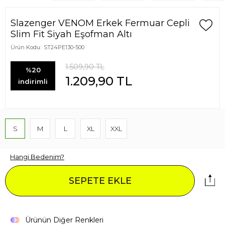
Slazenger VENOM Erkek Fermuar Cepli
Slim Fit Siyah Eşofman Altı
Ürün Kodu:
ST24PE130-500
1.509,90
TL
%20
1.209,90
TL
indirimli
S
M
L
XL
XXL
Hangi Bedenim?
SEPETE EKLE
Ürünün Diğer Renkleri