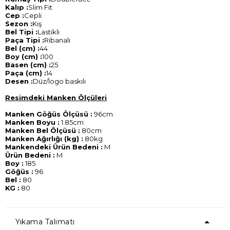
Kalıp :
Slim Fit
Cep :
Cepli
Sezon :
Kış
Bel Tipi :
Lastikli
Paça Tipi :
Ribanalı
Bel (cm) :
44
Boy (cm) :
100
Basen (cm) :
25
Paça (cm) :
14
Desen :
Düz/logo baskılı
Resimdeki Manken Ölçüleri
Manken Göğüs Ölçüsü :
96cm
Manken Boyu :
1.85cm
Manken Bel Ölçüsü :
80cm
Manken Ağırlığı (kg) :
80kg
Mankendeki Ürün Bedeni :
M
Ürün Bedeni :
M
Boy :
185
Göğüs :
96
Bel :
80
KG :
80
Yıkama Talimatı