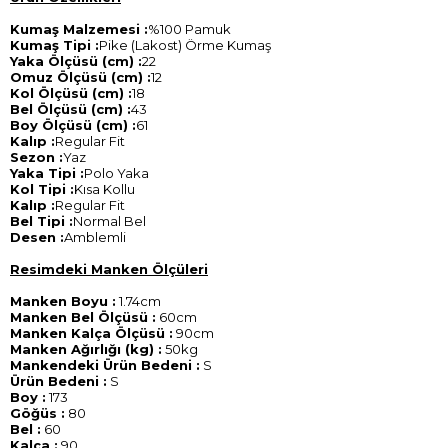
Kumaş Malzemesi :
%100 Pamuk
Kumaş Tipi :
Pike (Lakost) Örme Kumaş
Yaka Ölçüsü (cm) :
22
Omuz Ölçüsü (cm) :
12
Kol Ölçüsü (cm) :
18
Bel Ölçüsü (cm) :
43
Boy Ölçüsü (cm) :
61
Kalıp :
Regular Fit
Sezon :
Yaz
Yaka Tipi :
Polo Yaka
Kol Tipi :
Kısa Kollu
Kalıp :
Regular Fit
Bel Tipi :
Normal Bel
Desen :
Amblemli
Resimdeki Manken Ölçüleri
Manken Boyu :
1.74cm
Manken Bel Ölçüsü :
60cm
Manken Kalça Ölçüsü :
90cm
Manken Ağırlığı (kg) :
50kg
Mankendeki Ürün Bedeni :
S
Ürün Bedeni :
S
Boy :
173
Göğüs :
80
Bel :
60
Kalça :
90