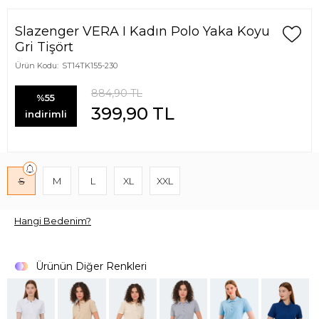
Slazenger VERA I Kadın Polo Yaka Koyu
Gri Tişört
Ürün Kodu:
ST14TK155-230
884,90
TL
%55
399,90
TL
indirimli
S
M
L
XL
XXL
Hangi Bedenim?
Ürünün Diğer Renkleri