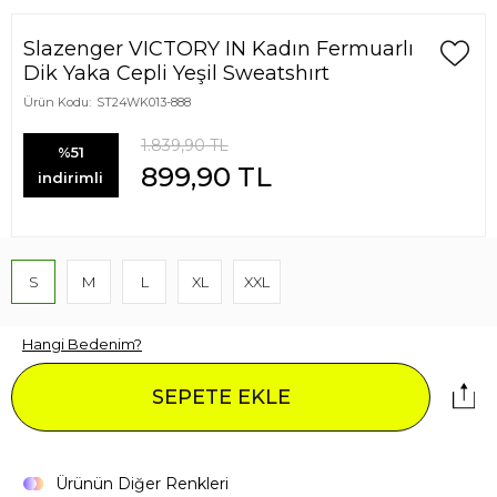
Slazenger VICTORY IN Kadın Fermuarlı
Dik Yaka Cepli Yeşil Sweatshırt
Ürün Kodu:
ST24WK013-888
1.839,90
TL
%51
899,90
TL
indirimli
S
M
L
XL
XXL
Hangi Bedenim?
SEPETE EKLE
Ürünün Diğer Renkleri