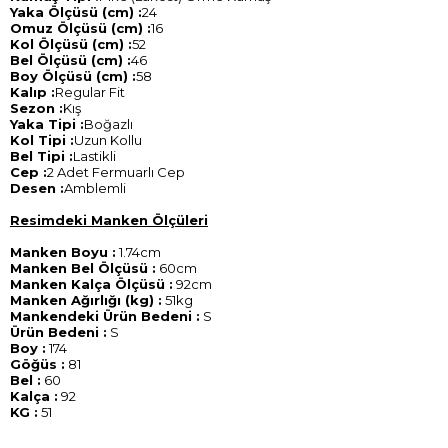
Yaka Ölçüsü (cm) :
24
Omuz Ölçüsü (cm) :
16
Kol Ölçüsü (cm) :
52
Bel Ölçüsü (cm) :
46
Boy Ölçüsü (cm) :
58
Kalıp :
Regular Fit
Sezon :
Kış
Yaka Tipi :
Boğazlı
Kol Tipi :
Uzun Kollu
Bel Tipi :
Lastikli
Cep :
2 Adet Fermuarlı Cep
Desen :
Amblemli
Resimdeki Manken Ölçüleri
Manken Boyu :
1.74cm
Manken Bel Ölçüsü :
60cm
Manken Kalça Ölçüsü :
92cm
Manken Ağırlığı (kg) :
51kg
Mankendeki Ürün Bedeni :
S
Ürün Bedeni :
S
Boy :
174
Göğüs :
81
Bel :
60
Kalça :
92
KG :
51