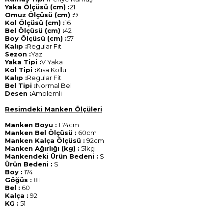
Yaka Ölçüsü (cm) :
21
Omuz Ölçüsü (cm) :
9
Kol Ölçüsü (cm) :
16
Bel Ölçüsü (cm) :
42
Boy Ölçüsü (cm) :
57
Kalıp :
Regular Fit
Sezon :
Yaz
Yaka Tipi :
V Yaka
Kol Tipi :
Kısa Kollu
Kalıp :
Regular Fit
Bel Tipi :
Normal Bel
Desen :
Amblemli
Resimdeki Manken Ölçüleri
Manken Boyu :
1.74cm
Manken Bel Ölçüsü :
60cm
Manken Kalça Ölçüsü :
92cm
Manken Ağırlığı (kg) :
51kg
Mankendeki Ürün Bedeni :
S
Ürün Bedeni :
S
Boy :
174
Göğüs :
81
Bel :
60
Kalça :
92
KG :
51