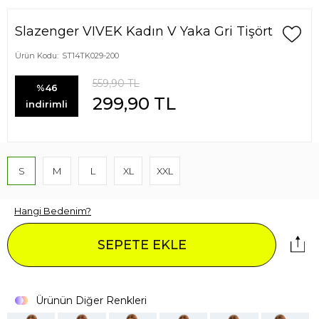
Slazenger VIVEK Kadın V Yaka Gri Tişört
Ürün Kodu:
ST14TK029-200
559,90
TL
%46
299,90
TL
indirimli
S
M
L
XL
XXL
Hangi Bedenim?
SEPETE EKLE
Ürünün Diğer Renkleri